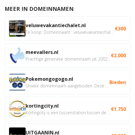
MEER IN DOMEINNAMEN
veluwevakantiechalet.nl
€300
Te koop: Domeinnaam : veluwevakantiechalet.nl Bent u...
meevallers.nl
€2.000
Prachtige generieke domeinnaam uit 2002 eventueel met social...
Pokemongogogo.nl
Bieden
Unieke domeinnaam aangeboden. Deze Domeinnamen hebben...
kortingcity.nl
€1.750
Kortingcity is een tussenstation tussen de winkelier,...
UITGAANIN.nl