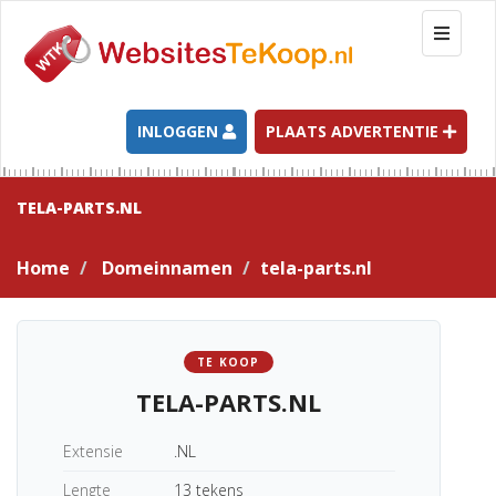
T
o
g
g
l
INLOGGEN
PLAATS ADVERTENTIE
e
n
a
TELA-PARTS.NL
v
i
Home
Domeinnamen
tela-parts.nl
g
a
t
i
TE KOOP
o
TELA-PARTS.NL
n
Extensie
.NL
Lengte
13 tekens