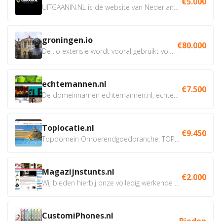
€5.000
UITGAANIN.NL is dé website van Nederland waarop jij...
groningen.io
€80.000
De .io extensie wordt vooral gebruikt voor innovatie, bio en...
echtemannen.nl
€7.500
De domeinnamen echtemannen.nl, echtemannen.be en...
Toplocatie.nl
€9.450
Topdomein Onroerendgoedbranche: TOPLOCATIE.nl Betreft:...
Magazijnstunts.nl
€2.000
Wij bieden hierbij onze volledig werkende webshop aan ivm...
CustomiPhones.nl
Bieden