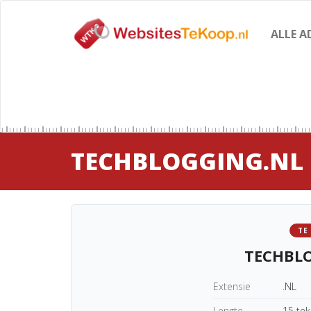
ALLE A
TECHBLOGGING.NL
TE
TECHBL
Extensie
.NL
Lengte
15 te