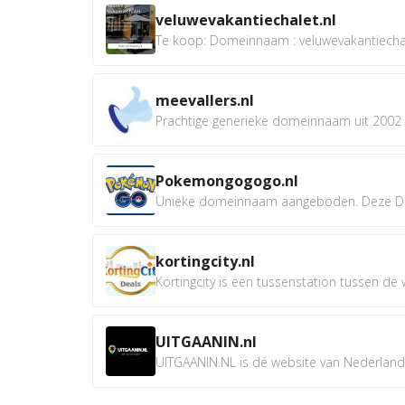
veluwevakantiechalet.nl
Te koop: Domeinnaam : veluwevakantiechale
meevallers.nl
Prachtige generieke domeinnaam uit 2002 e
Pokemongogogo.nl
Unieke domeinnaam aangeboden. Deze D
kortingcity.nl
Kortingcity is een tussenstation tussen de wi
UITGAANIN.nl
UITGAANIN.NL is dé website van Nederland w