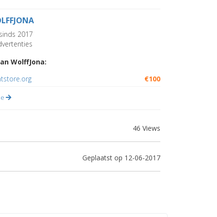
LFFJONA
sinds 2017
vertenties
an WolffJona:
htstore.org
€100
lle
46 Views
Geplaatst op 12-06-2017