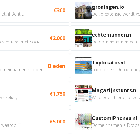
groningen.io
€300
t.nl Bent u...
De .io extensie wordt vo
echtemannen.nl
€2.000
ventueel met social...
De domeinnamen echtem
Toplocatie.nl
Bieden
omeinnamen hebben...
Topdomein Onroerendgoe
Magazijnstunts.nl
€1.750
nkelier,...
Wij bieden hierbij onze
CustomiPhones.nl
€5.000
aarop jij...
Domeinnamen + Dropship