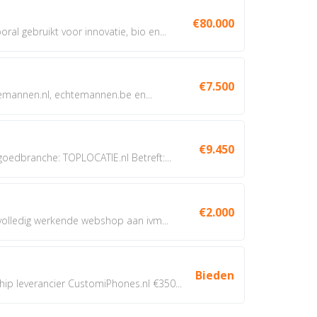
€80.000
oral gebruikt voor innovatie, bio en...
€7.500
annen.nl, echtemannen.be en...
€9.450
dbranche: TOPLOCATIE.nl Betreft:...
€2.000
 volledig werkende webshop aan ivm...
Bieden
 leverancier CustomiPhones.nl €350...