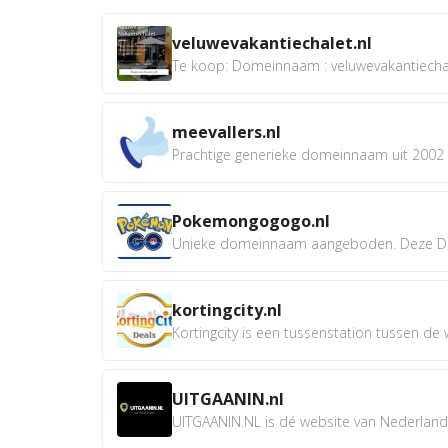
veluwevakantiechalet.nl
Te koop: Domeinnaam : veluwevakantiechale
meevallers.nl
Prachtige generieke domeinnaam uit 2002 e
Pokemongogogo.nl
Unieke domeinnaam aangeboden. Deze D
kortingcity.nl
Kortingcity is een tussenstation tussen de wi
UITGAANIN.nl
UITGAANIN.NL is dé website van Nederland w