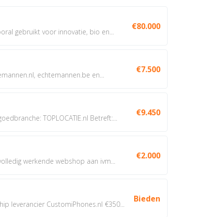
€80.000
oral gebruikt voor innovatie, bio en...
€7.500
annen.nl, echtemannen.be en...
€9.450
dbranche: TOPLOCATIE.nl Betreft:...
€2.000
 volledig werkende webshop aan ivm...
Bieden
 leverancier CustomiPhones.nl €350...