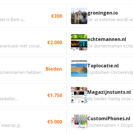
groningen.io
€300
t.nl Bent u...
De .io extensie wordt vo
echtemannen.nl
€2.000
ventueel met social...
De domeinnamen echtem
Toplocatie.nl
Bieden
omeinnamen hebben...
Topdomein Onroerendgoe
Magazijnstunts.nl
€1.750
nkelier,...
Wij bieden hierbij onze
CustomiPhones.nl
€5.000
aarop jij...
Domeinnamen + Dropship