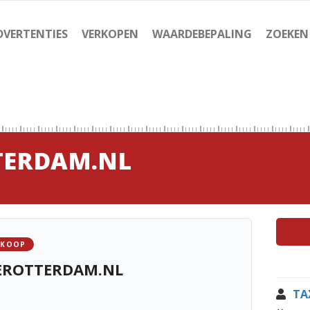
DVERTENTIES
VERKOPEN
WAARDEBEPALING
ZOEKEN
TERDAM.NL
 KOOP
EROTTERDAM.NL
TA