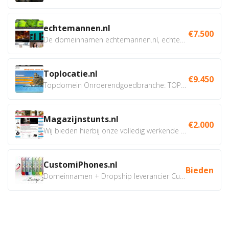
echtemannen.nl
€7.500
De domeinnamen echtemannen.nl, echtemannen.be en...
Toplocatie.nl
€9.450
Topdomein Onroerendgoedbranche: TOPLOCATIE.nl Betreft:...
Magazijnstunts.nl
€2.000
Wij bieden hierbij onze volledig werkende webshop aan ivm...
CustomiPhones.nl
Bieden
Domeinnamen + Dropship leverancier CustomiPhones.nl €350...