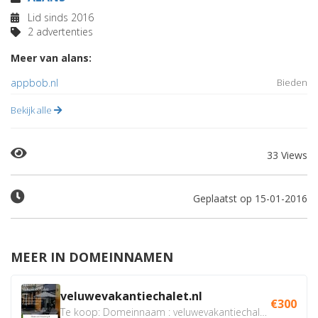
Lid sinds 2016
2 advertenties
Meer van alans:
appbob.nl
Bieden
Bekijk alle
33 Views
Geplaatst op 15-01-2016
MEER IN DOMEINNAMEN
veluwevakantiechalet.nl
€300
Te koop: Domeinnaam : veluwevakantiechalet.nl Bent u...