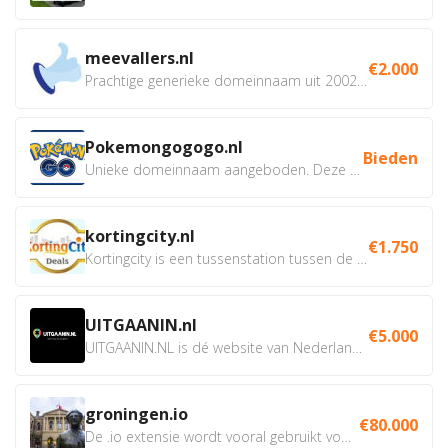
meevallers.nl
€2.000
Prachtige generieke domeinnaam uit 2002 eventueel met social...
Pokemongogogo.nl
Bieden
Unieke domeinnaam aangeboden. Deze Domeinnamen hebben...
kortingcity.nl
€1.750
Kortingcity is een tussenstation tussen de winkelier,...
UITGAANIN.nl
€5.000
UITGAANIN.NL is dé website van Nederland waarop jij...
groningen.io
€80.000
De .io extensie wordt vooral gebruikt voor innovatie, bio en...