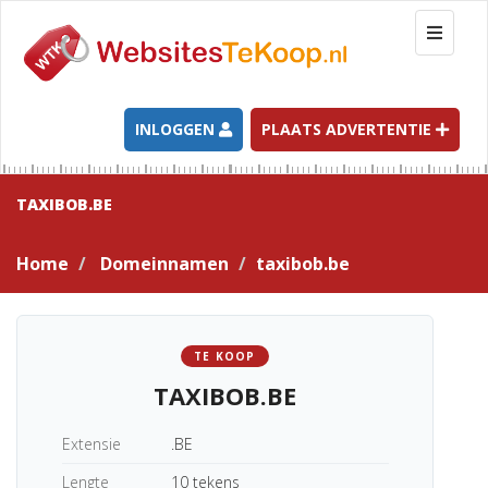
T
o
g
g
l
INLOGGEN
PLAATS ADVERTENTIE
e
n
a
TAXIBOB.BE
v
i
Home
Domeinnamen
taxibob.be
g
a
t
i
TE KOOP
o
TAXIBOB.BE
n
Extensie
.BE
Lengte
10 tekens