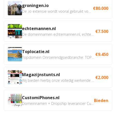
groningen.io
€80.000
De .io extensie wordt vooral gebruikt voor innovatie, bio en...
echtemannen.nl
€7.500
De domeinnamen echtemannen.nl, echtemannen.be en...
Toplocatie.nl
€9.450
Topdomein Onroerendgoedbranche: TOPLOCATIE.nl Betreft:...
Magazijnstunts.nl
€2.000
Wij bieden hierbij onze volledig werkende webshop aan ivm...
CustomiPhones.nl
Bieden
Domeinnamen + Dropship leverancier CustomiPhones.nl €350...