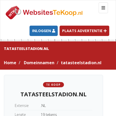
T
o
g
g
l
INLOGGEN
PLAATS ADVERTENTIE
e
n
a
TATASTEELSTADION.NL
v
i
Home
Domeinnamen
tatasteelstadion.nl
g
a
t
i
TE KOOP
o
TATASTEELSTADION.NL
n
Extensie
.NL
Lengte
19 tekens