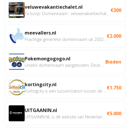
veluwevakantiechalet.nl
€300
Te koop: Domeinnaam : veluwevakantiechalet.nl Bent u...
meevallers.nl
€2.000
Prachtige generieke domeinnaam uit 2002 eventueel met social...
Pokemongogogo.nl
Bieden
Unieke domeinnaam aangeboden. Deze Domeinnamen hebben...
kortingcity.nl
€1.750
Kortingcity is een tussenstation tussen de winkelier,...
UITGAANIN.nl
€5.000
UITGAANIN.NL is dé website van Nederland waarop jij...