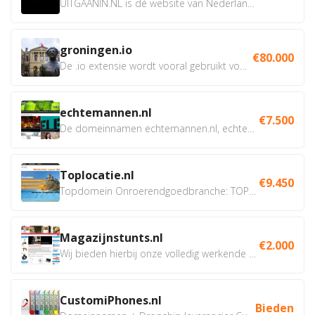
UITGAANIN.NL is dé website van Nederland waarop jij...
groningen.io
€80.000
De .io extensie wordt vooral gebruikt voor innovatie, bio en...
echtemannen.nl
€7.500
De domeinnamen echtemannen.nl, echtemannen.be en...
Toplocatie.nl
€9.450
Topdomein Onroerendgoedbranche: TOPLOCATIE.nl Betreft:...
Magazijnstunts.nl
€2.000
Wij bieden hierbij onze volledig werkende webshop aan ivm...
CustomiPhones.nl
Bieden