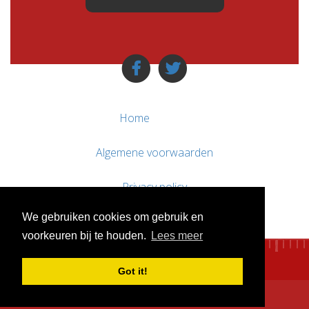
Home
Algemene voorwaarden
Privacy policy
We gebruiken cookies om gebruik en
Contact / Support
voorkeuren bij te houden.
Lees meer
Got it!
© WebsitesTeKoop.nl 2010 - 2026