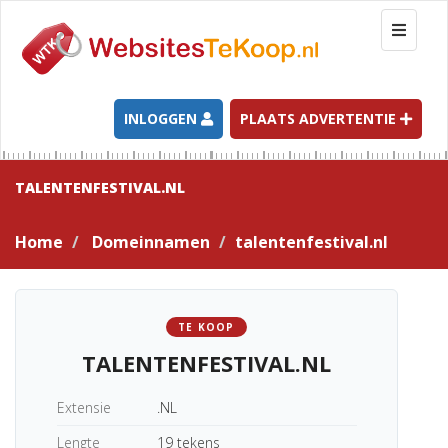
T
o
g
g
l
INLOGGEN
PLAATS ADVERTENTIE
e
n
a
TALENTENFESTIVAL.NL
v
i
Home
Domeinnamen
talentenfestival.nl
g
a
t
i
TE KOOP
o
TALENTENFESTIVAL.NL
n
Extensie
.NL
Lengte
19 tekens