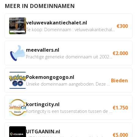
MEER IN DOMEINNAMEN
veluwevakantiechalet.nl
€300
Te koop: Domeinnaam : veluwevakantiechalet.nl Bent u...
meevallers.nl
€2.000
Prachtige generieke domeinnaam uit 2002 eventueel met social...
Pokemongogogo.nl
Bieden
Unieke domeinnaam aangeboden. Deze Domeinnamen hebben...
kortingcity.nl
€1.750
Kortingcity is een tussenstation tussen de winkelier,...
UITGAANIN.nl
€5.000