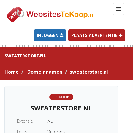
T
o
g
g
l
INLOGGEN
PLAATS ADVERTENTIE
e
n
a
SWEATERSTORE.NL
v
i
Home
Domeinnamen
sweaterstore.nl
g
a
t
i
TE KOOP
o
SWEATERSTORE.NL
n
Extensie
.NL
Lengte
15 tekens