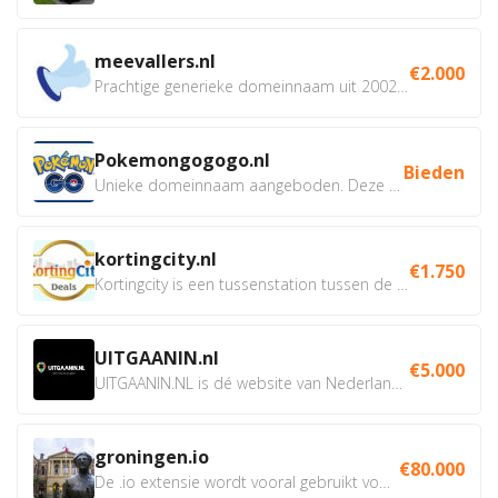
meevallers.nl
€2.000
Prachtige generieke domeinnaam uit 2002 eventueel met social...
Pokemongogogo.nl
Bieden
Unieke domeinnaam aangeboden. Deze Domeinnamen hebben...
kortingcity.nl
€1.750
Kortingcity is een tussenstation tussen de winkelier,...
UITGAANIN.nl
€5.000
UITGAANIN.NL is dé website van Nederland waarop jij...
groningen.io
€80.000
De .io extensie wordt vooral gebruikt voor innovatie, bio en...