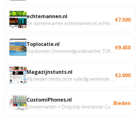
echtemannen.nl
€7.500
De domeinnamen echtemannen.nl, echtemannen.be en...
Toplocatie.nl
€9.450
Topdomein Onroerendgoedbranche: TOPLOCATIE.nl Betreft:...
Magazijnstunts.nl
€2.000
Wij bieden hierbij onze volledig werkende webshop aan ivm...
CustomiPhones.nl
Bieden
Domeinnamen + Dropship leverancier CustomiPhones.nl €350...