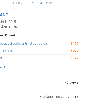
Login vereist ·
gratis aanmelden
IANT
sinds 2015
dvertenties
an Briant:
epasechtefficientmetoutlook.nl
€177
sult.com
€277
eu
€577
lle
46 Views
Geplaatst op 01-07-2015