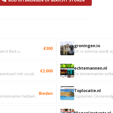
BOD UITBRENGEN OF BERICHT STUREN
groningen.io
€300
t.nl Bent u...
De .io extensie wordt vo
echtemannen.nl
€2.000
ventueel met social...
De domeinnamen echtem
Toplocatie.nl
Bieden
omeinnamen hebben...
Topdomein Onroerendgoe
Magazijnstunts.nl