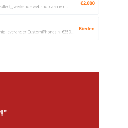
€2.000
 volledig werkende webshop aan ivm...
Bieden
 leverancier CustomiPhones.nl €350...
!"