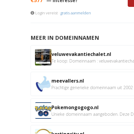
— Interesse?
Login vereist ·
gratis aanmelden
MEER IN DOMEINNAMEN
veluwevakantiechalet.nl
Te koop: Domeinnaam : veluwevakantiechale
meevallers.nl
Prachtige generieke domeinnaam uit 2002 e
Pokemongogogo.nl
Unieke domeinnaam aangeboden. Deze D
kortingcity.nl