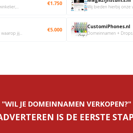
€1.750
nkelier,...
Wij bieden hierbij onze
CustomiPhones.nl
€5.000
aarop jij...
Domeinnamen + Dropship
"WIL JE DOMEINNAMEN VERKOPEN?"
ADVERTEREN IS DE EERSTE STAP