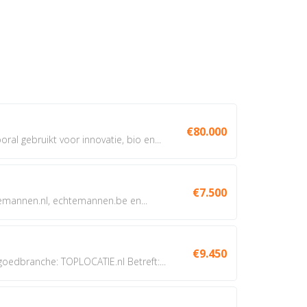
€80.000
oral gebruikt voor innovatie, bio en...
€7.500
annen.nl, echtemannen.be en...
€9.450
dbranche: TOPLOCATIE.nl Betreft:...