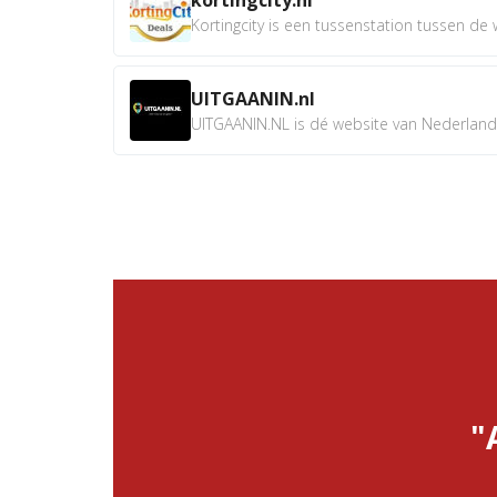
Kortingcity is een tussenstation tussen de wi
UITGAANIN.nl
UITGAANIN.NL is dé website van Nederland w
"