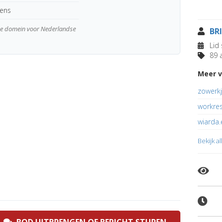
kens
wde domein voor Nederlandse
BR
Lid 
89 a
Meer v
zowerkj
workre
wiarda.
Bekijk a