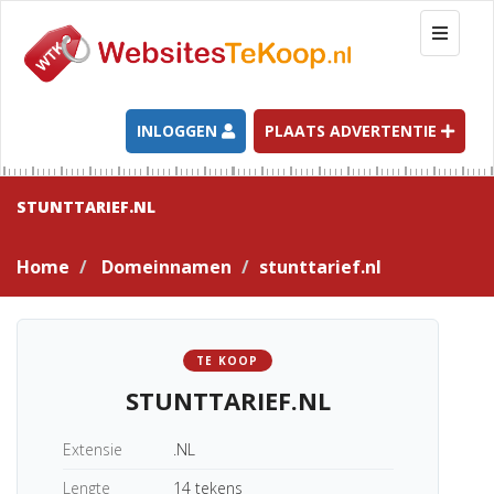
T
o
g
g
l
INLOGGEN
PLAATS ADVERTENTIE
e
n
a
STUNTTARIEF.NL
v
i
Home
Domeinnamen
stunttarief.nl
g
a
t
i
TE KOOP
o
STUNTTARIEF.NL
n
Extensie
.NL
Lengte
14 tekens