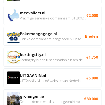
meevallers.nl
€2.000
Prachtige generieke domeinnaam uit 2002 eventueel met social...
Pokemongogogo.nl
Bieden
Unieke domeinnaam aangeboden. Deze Domeinnamen hebben...
kortingcity.nl
€1.750
Kortingcity is een tussenstation tussen de winkelier,...
UITGAANIN.nl
€5.000
UITGAANIN.NL is dé website van Nederland waarop jij...
groningen.io
€80.000
De .io extensie wordt vooral gebruikt voor innovatie, bio en...