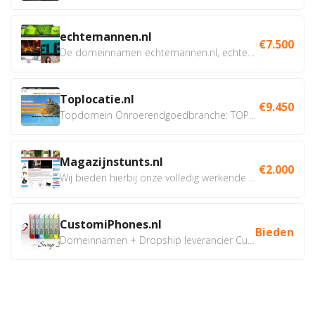
echtemannen.nl
€7.500
De domeinnamen echtemannen.nl, echtemannen.be en...
Toplocatie.nl
€9.450
Topdomein Onroerendgoedbranche: TOPLOCATIE.nl Betreft:...
Magazijnstunts.nl
€2.000
Wij bieden hierbij onze volledig werkende webshop aan ivm...
CustomiPhones.nl
Bieden
Domeinnamen + Dropship leverancier CustomiPhones.nl €350...