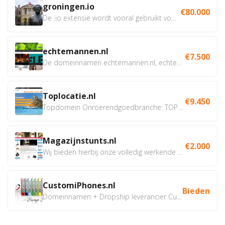
groningen.io
€80.000
De .io extensie wordt vooral gebruikt voor innovatie, bio en...
echtemannen.nl
€7.500
De domeinnamen echtemannen.nl, echtemannen.be en...
Toplocatie.nl
€9.450
Topdomein Onroerendgoedbranche: TOPLOCATIE.nl Betreft:...
Magazijnstunts.nl
€2.000
Wij bieden hierbij onze volledig werkende webshop aan ivm...
CustomiPhones.nl
Bieden
Domeinnamen + Dropship leverancier CustomiPhones.nl €350...