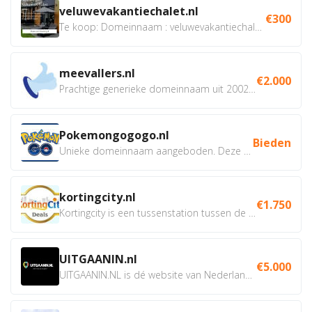
veluwevakantiechalet.nl
€300
Te koop: Domeinnaam : veluwevakantiechalet.nl Bent u...
meevallers.nl
€2.000
Prachtige generieke domeinnaam uit 2002 eventueel met social...
Pokemongogogo.nl
Bieden
Unieke domeinnaam aangeboden. Deze Domeinnamen hebben...
kortingcity.nl
€1.750
Kortingcity is een tussenstation tussen de winkelier,...
UITGAANIN.nl
€5.000
UITGAANIN.NL is dé website van Nederland waarop jij...