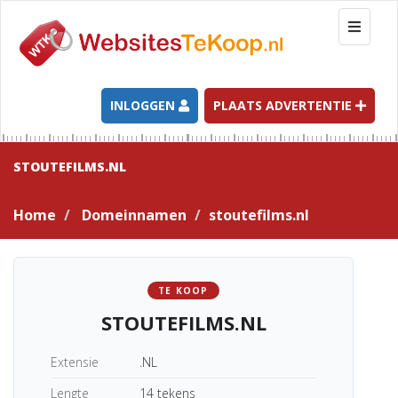
T
o
g
g
l
INLOGGEN
PLAATS ADVERTENTIE
e
n
a
STOUTEFILMS.NL
v
i
Home
Domeinnamen
stoutefilms.nl
g
a
t
i
TE KOOP
o
STOUTEFILMS.NL
n
Extensie
.NL
Lengte
14 tekens