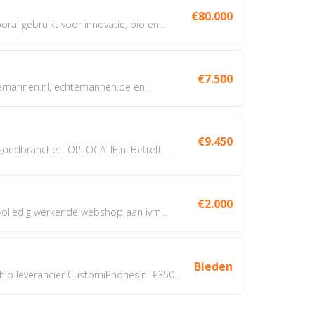
€80.000
oral gebruikt voor innovatie, bio en...
€7.500
annen.nl, echtemannen.be en...
€9.450
dbranche: TOPLOCATIE.nl Betreft:...
€2.000
 volledig werkende webshop aan ivm...
Bieden
 leverancier CustomiPhones.nl €350...