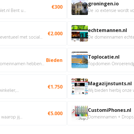
groningen.io
€300
t.nl Bent u...
De .io extensie wordt vo
echtemannen.nl
€2.000
ventueel met social...
De domeinnamen echtem
Toplocatie.nl
Bieden
omeinnamen hebben...
Topdomein Onroerendgoe
Magazijnstunts.nl
€1.750
nkelier,...
Wij bieden hierbij onze
CustomiPhones.nl
€5.000
aarop jij...
Domeinnamen + Dropship