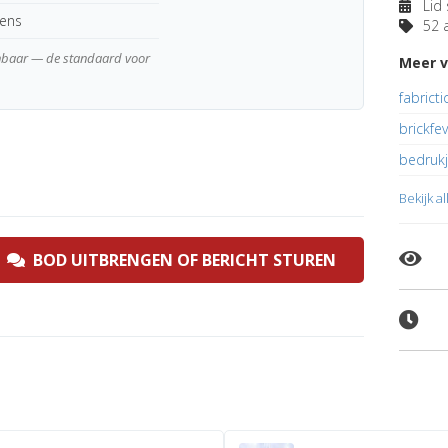
Lid 
kens
52 a
enbaar — de standaard voor
Meer v
fabrict
brickfe
bedrukj
Bekijk a
BOD UITBRENGEN OF BERICHT STUREN