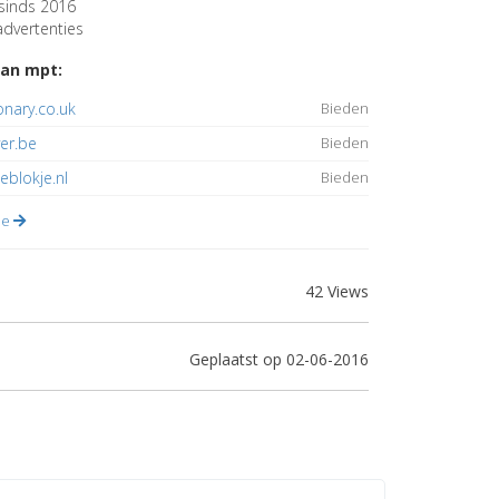
sinds 2016
dvertenties
an mpt:
ionary.co.uk
Bieden
ver.be
Bieden
eblokje.nl
Bieden
lle
42 Views
Geplaatst op 02-06-2016