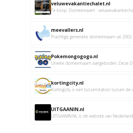
veluwevakantiechalet.nl
Te koop: Domeinnaam : veluwevakantiechale
meevallers.nl
Prachtige generieke domeinnaam uit 2002 e
Pokemongogogo.nl
Unieke domeinnaam aangeboden. Deze D
kortingcity.nl
Kortingcity is een tussenstation tussen de wi
UITGAANIN.nl
UITGAANIN.NL is dé website van Nederland w