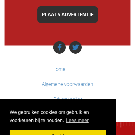
PLAATS ADVERTENTIE
Home
Algemene voorwaarden
Privacy policy
We gebruiken cookies om gebruik en
Contact / Support
voorkeuren bij te houden.
Lees meer