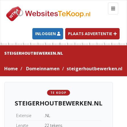
T
o
g
g
l
INLOGGEN
PLAATS ADVERTENTIE
e
n
a
STEIGERHOUTBEWERKEN.NL
v
i
Home
Domeinnamen
steigerhoutbewerken.nl
g
a
t
i
TE KOOP
o
STEIGERHOUTBEWERKEN.NL
n
Extensie
.NL
Lengte
22 tekens