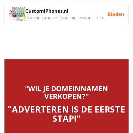
CustomiPhones.nl
Bieden
Domeinnamen + Dropship leverancier CustomiPhones.nl €350...
"WIL JE DOMEINNAMEN
VERKOPEN?"
"ADVERTEREN IS DE EERSTE
STAP!"