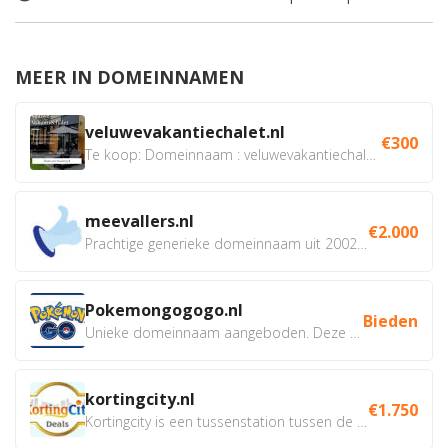
MEER IN DOMEINNAMEN
veluwevakantiechalet.nl
€300
Te koop: Domeinnaam : veluwevakantiechalet.nl Bent u...
meevallers.nl
€2.000
Prachtige generieke domeinnaam uit 2002 eventueel met social...
Pokemongogogo.nl
Bieden
Unieke domeinnaam aangeboden. Deze Domeinnamen hebben...
kortingcity.nl
€1.750
Kortingcity is een tussenstation tussen de winkelier,...