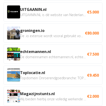
UITGAANIN.nl
€5.000
UITGAANIN.NL is dé website van Nederland waarop jij...
groningen.io
€80.000
De .io extensie wordt vooral gebruikt voor innovatie, bio en...
echtemannen.nl
€7.500
De domeinnamen echtemannen.nl, echtemannen.be en...
Toplocatie.nl
€9.450
Topdomein Onroerendgoedbranche: TOPLOCATIE.nl Betreft:...
Magazijnstunts.nl
€2.000
Wij bieden hierbij onze volledig werkende webshop aan ivm...