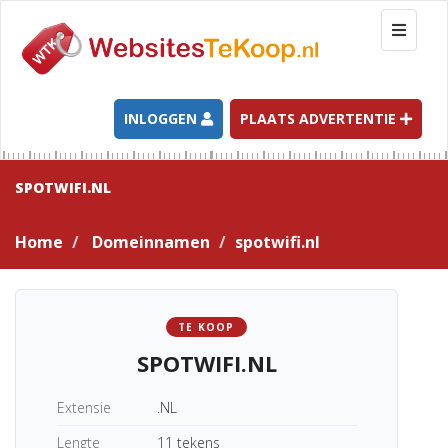
T
o
g
g
l
INLOGGEN
PLAATS ADVERTENTIE
e
n
a
SPOTWIFI.NL
v
i
Home
Domeinnamen
spotwifi.nl
g
a
t
i
TE KOOP
o
SPOTWIFI.NL
n
Extensie
.NL
Lengte
11 tekens