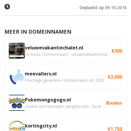
Geplaatst op 09-10-2016
MEER IN DOMEINNAMEN
veluwevakantiechalet.nl
€300
Te koop: Domeinnaam : veluwevakantiechalet.nl Bent u...
meevallers.nl
€2.000
Prachtige generieke domeinnaam uit 2002 eventueel met social...
Pokemongogogo.nl
Bieden
Unieke domeinnaam aangeboden. Deze Domeinnamen hebben...
kortingcity.nl
€1.750