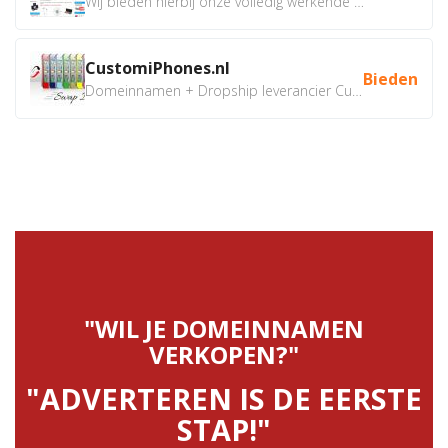
Wij bieden hierbij onze volledig werkende webshop aan ivm...
CustomiPhones.nl
Bieden
Domeinnamen + Dropship leverancier CustomiPhones.nl €350...
"WIL JE DOMEINNAMEN
VERKOPEN?"
"ADVERTEREN IS DE EERSTE
STAP!"