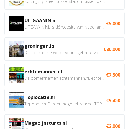
Kortingcity is een tussenstation tussen de winkelier,...
UITGAANIN.nl
€5.000
UITGAANIN.NL is dé website van Nederland waarop jij...
groningen.io
€80.000
De .io extensie wordt vooral gebruikt voor innovatie, bio en...
echtemannen.nl
€7.500
De domeinnamen echtemannen.nl, echtemannen.be en...
Toplocatie.nl
€9.450
Topdomein Onroerendgoedbranche: TOPLOCATIE.nl Betreft:...
Magazijnstunts.nl
€2.000