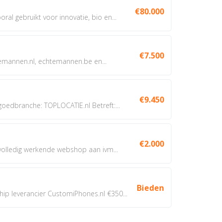
€80.000
oral gebruikt voor innovatie, bio en...
€7.500
annen.nl, echtemannen.be en...
€9.450
dbranche: TOPLOCATIE.nl Betreft:...
€2.000
 volledig werkende webshop aan ivm...
Bieden
 leverancier CustomiPhones.nl €350...