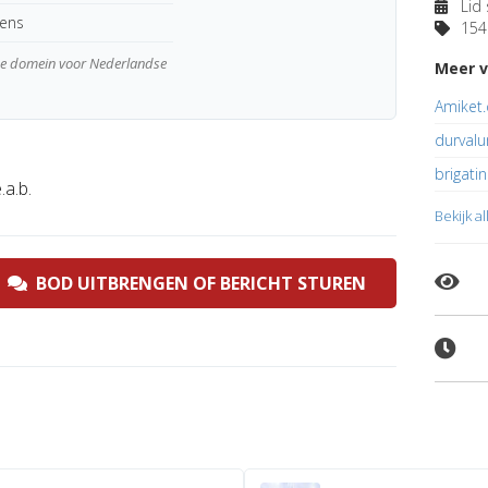
Lid 
kens
154 
wde domein voor Nederlandse
Meer v
Amiket
durvalu
brigatin
a.b.
Bekijk a
BOD UITBRENGEN OF BERICHT STUREN