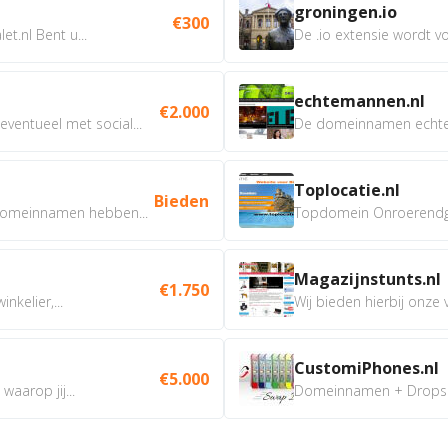
groningen.io
€300
t.nl Bent u...
De .io extensie wordt vo
echtemannen.nl
€2.000
ventueel met social...
De domeinnamen echtem
Toplocatie.nl
Bieden
omeinnamen hebben...
Topdomein Onroerendgoe
Magazijnstunts.nl
€1.750
nkelier,...
Wij bieden hierbij onze
CustomiPhones.nl
€5.000
aarop jij...
Domeinnamen + Dropship