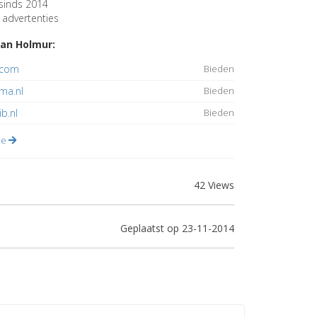
sinds 2014
advertenties
an Holmur:
.com
Bieden
ma.nl
Bieden
ib.nl
Bieden
lle
42 Views
Geplaatst op 23-11-2014