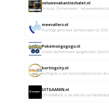
veluwevakantiechalet.nl
Te koop: Domeinnaam : veluwevakantiechale
meevallers.nl
Prachtige generieke domeinnaam uit 2002 e
Pokemongogogo.nl
Unieke domeinnaam aangeboden. Deze D
kortingcity.nl
Kortingcity is een tussenstation tussen de wi
UITGAANIN.nl
UITGAANIN.NL is dé website van Nederland w