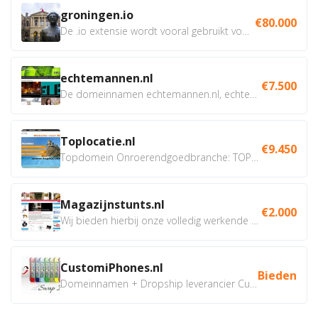
groningen.io
€80.000
De .io extensie wordt vooral gebruikt voor innovatie, bio en...
echtemannen.nl
€7.500
De domeinnamen echtemannen.nl, echtemannen.be en...
Toplocatie.nl
€9.450
Topdomein Onroerendgoedbranche: TOPLOCATIE.nl Betreft:...
Magazijnstunts.nl
€2.000
Wij bieden hierbij onze volledig werkende webshop aan ivm...
CustomiPhones.nl
Bieden
Domeinnamen + Dropship leverancier CustomiPhones.nl €350...