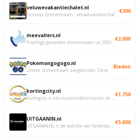
veluwevakantiechalet.nl
€300
Te koop: Domeinnaam : veluwevakantiechalet.nl Bent u...
meevallers.nl
€2.000
Prachtige generieke domeinnaam uit 2002 eventueel met social...
Pokemongogogo.nl
Bieden
Unieke domeinnaam aangeboden. Deze Domeinnamen hebben...
kortingcity.nl
€1.750
Kortingcity is een tussenstation tussen de winkelier,...
UITGAANIN.nl
€5.000
UITGAANIN.NL is dé website van Nederland waarop jij...