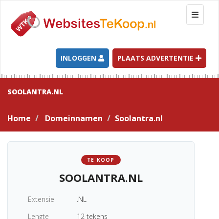
T
o
g
g
l
INLOGGEN
PLAATS ADVERTENTIE
e
n
a
SOOLANTRA.NL
v
i
Home
Domeinnamen
Soolantra.nl
g
a
t
i
TE KOOP
o
SOOLANTRA.NL
n
Extensie
.NL
Lengte
12 tekens