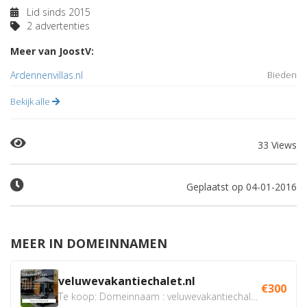
Lid sinds 2015
2 advertenties
Meer van JoostV:
Ardennenvillas.nl
Bieden
Bekijk alle
33 Views
Geplaatst op 04-01-2016
MEER IN DOMEINNAMEN
veluwevakantiechalet.nl
€300
Te koop: Domeinnaam : veluwevakantiechalet.nl Bent u...