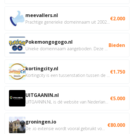
meevallers.nl
€2.000
Prachtige generieke domeinnaam uit 2002 eventueel met social...
Pokemongogogo.nl
Bieden
Unieke domeinnaam aangeboden. Deze Domeinnamen hebben...
kortingcity.nl
€1.750
Kortingcity is een tussenstation tussen de winkelier,...
UITGAANIN.nl
€5.000
UITGAANIN.NL is dé website van Nederland waarop jij...
groningen.io
€80.000
De .io extensie wordt vooral gebruikt voor innovatie, bio en...