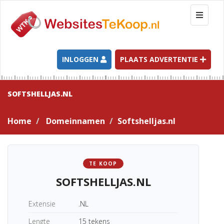
T
o
g
g
l
INLOGGEN
PLAATS ADVERTENTIE
e
n
a
SOFTSHELLJAS.NL
v
i
Home
Domeinnamen
Softshelljas.nl
g
a
t
i
TE KOOP
o
SOFTSHELLJAS.NL
n
Extensie
.NL
Lengte
15 tekens