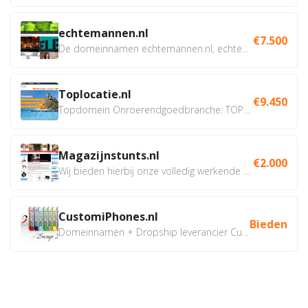
echtemannen.nl
€7.500
De domeinnamen echtemannen.nl, echtemannen.be en...
Toplocatie.nl
€9.450
Topdomein Onroerendgoedbranche: TOPLOCATIE.nl Betreft:...
Magazijnstunts.nl
€2.000
Wij bieden hierbij onze volledig werkende webshop aan ivm...
CustomiPhones.nl
Bieden
Domeinnamen + Dropship leverancier CustomiPhones.nl €350...