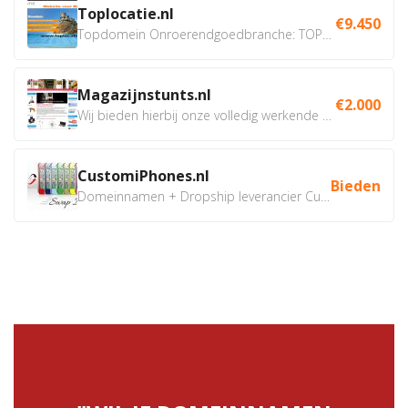
Toplocatie.nl
€9.450
Topdomein Onroerendgoedbranche: TOPLOCATIE.nl Betreft:...
Magazijnstunts.nl
€2.000
Wij bieden hierbij onze volledig werkende webshop aan ivm...
CustomiPhones.nl
Bieden
Domeinnamen + Dropship leverancier CustomiPhones.nl €350...