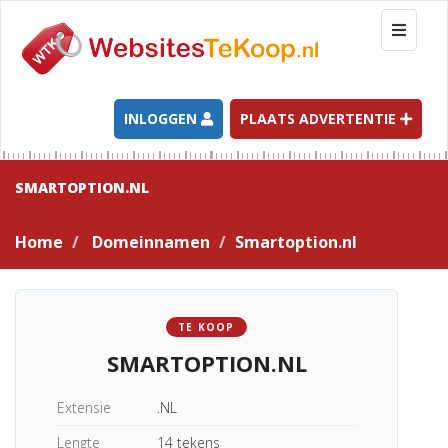
T
o
g
g
l
INLOGGEN
PLAATS ADVERTENTIE
e
n
a
SMARTOPTION.NL
v
i
Home
Domeinnamen
Smartoption.nl
g
a
t
i
TE KOOP
o
SMARTOPTION.NL
n
Extensie
.NL
Lengte
14 tekens