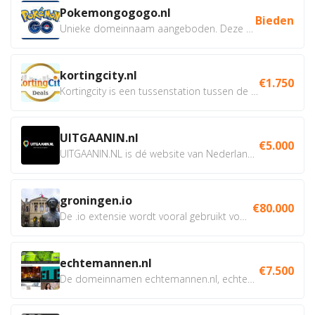
Pokemongogogo.nl
Bieden
Unieke domeinnaam aangeboden. Deze Domeinnamen hebben...
kortingcity.nl
€1.750
Kortingcity is een tussenstation tussen de winkelier,...
UITGAANIN.nl
€5.000
UITGAANIN.NL is dé website van Nederland waarop jij...
groningen.io
€80.000
De .io extensie wordt vooral gebruikt voor innovatie, bio en...
echtemannen.nl
€7.500
De domeinnamen echtemannen.nl, echtemannen.be en...