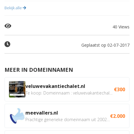
Bekijk alle
40 Views
Geplaatst op 02-07-2017
MEER IN DOMEINNAMEN
veluwevakantiechalet.nl
€300
Te koop: Domeinnaam : veluwevakantiechalet.nl Bent u...
meevallers.nl
€2.000
Prachtige generieke domeinnaam uit 2002 eventueel met social...