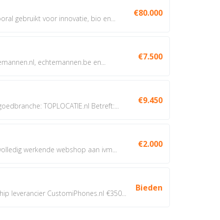
€80.000
oral gebruikt voor innovatie, bio en...
€7.500
annen.nl, echtemannen.be en...
€9.450
dbranche: TOPLOCATIE.nl Betreft:...
€2.000
 volledig werkende webshop aan ivm...
Bieden
 leverancier CustomiPhones.nl €350...