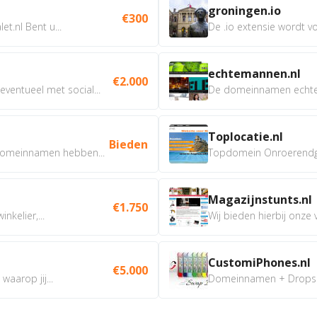
groningen.io
€300
t.nl Bent u...
De .io extensie wordt vo
echtemannen.nl
€2.000
ventueel met social...
De domeinnamen echtem
Toplocatie.nl
Bieden
omeinnamen hebben...
Topdomein Onroerendgoe
Magazijnstunts.nl
€1.750
nkelier,...
Wij bieden hierbij onze
CustomiPhones.nl
€5.000
aarop jij...
Domeinnamen + Dropship