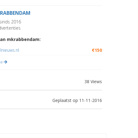
RABBENDAM
sinds 2016
vertenties
van mkrabbendam:
lnieuws.nl
€150
lle
38 Views
Geplaatst op 11-11-2016