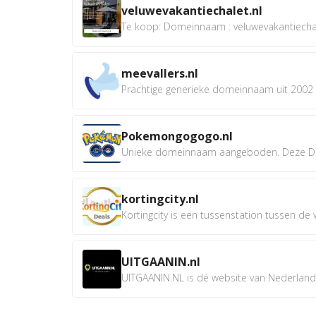
veluwevakantiechalet.nl
Te koop: Domeinnaam : veluwevakantiechale
meevallers.nl
Prachtige generieke domeinnaam uit 2002 e
Pokemongogogo.nl
Unieke domeinnaam aangeboden. Deze D
kortingcity.nl
Kortingcity is een tussenstation tussen de wi
UITGAANIN.nl
UITGAANIN.NL is dé website van Nederland w