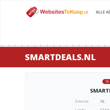
ALLE A
SMARTDEALS.NL
TE
SMART
Extensie
.NL
Lengte
13 te