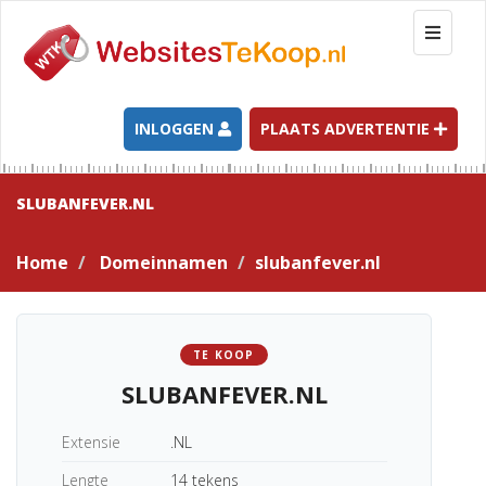
T
o
g
g
l
INLOGGEN
PLAATS ADVERTENTIE
e
n
a
SLUBANFEVER.NL
v
i
Home
Domeinnamen
slubanfever.nl
g
a
t
i
TE KOOP
o
SLUBANFEVER.NL
n
Extensie
.NL
Lengte
14 tekens