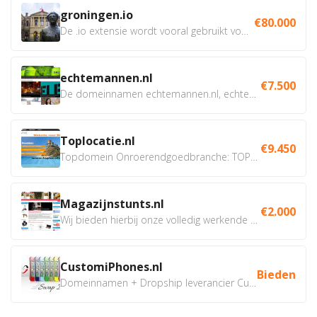
groningen.io
€80.000
De .io extensie wordt vooral gebruikt voor innovatie, bio en...
echtemannen.nl
€7.500
De domeinnamen echtemannen.nl, echtemannen.be en...
Toplocatie.nl
€9.450
Topdomein Onroerendgoedbranche: TOPLOCATIE.nl Betreft:...
Magazijnstunts.nl
€2.000
Wij bieden hierbij onze volledig werkende webshop aan ivm...
CustomiPhones.nl
Bieden
Domeinnamen + Dropship leverancier CustomiPhones.nl €350...