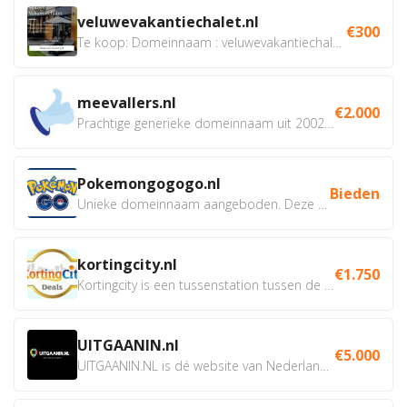
veluwevakantiechalet.nl
€300
Te koop: Domeinnaam : veluwevakantiechalet.nl Bent u...
meevallers.nl
€2.000
Prachtige generieke domeinnaam uit 2002 eventueel met social...
Pokemongogogo.nl
Bieden
Unieke domeinnaam aangeboden. Deze Domeinnamen hebben...
kortingcity.nl
€1.750
Kortingcity is een tussenstation tussen de winkelier,...
UITGAANIN.nl
€5.000
UITGAANIN.NL is dé website van Nederland waarop jij...