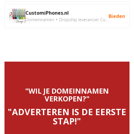
CustomiPhones.nl
Bieden
Domeinnamen + Dropship leverancier CustomiPhones.nl €350...
"WIL JE DOMEINNAMEN
VERKOPEN?"
"ADVERTEREN IS DE EERSTE
STAP!"