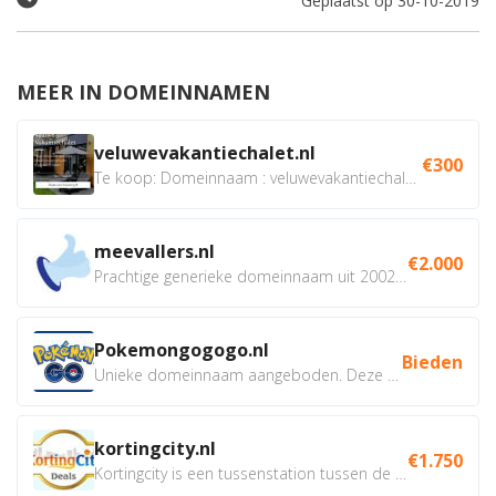
Geplaatst op 30-10-2019
MEER IN DOMEINNAMEN
veluwevakantiechalet.nl
€300
Te koop: Domeinnaam : veluwevakantiechalet.nl Bent u...
meevallers.nl
€2.000
Prachtige generieke domeinnaam uit 2002 eventueel met social...
Pokemongogogo.nl
Bieden
Unieke domeinnaam aangeboden. Deze Domeinnamen hebben...
kortingcity.nl
€1.750
Kortingcity is een tussenstation tussen de winkelier,...