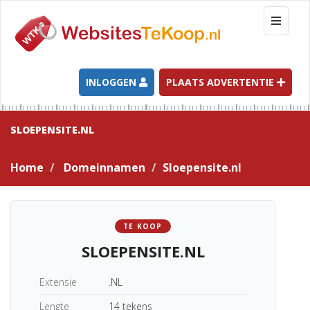
T
o
g
g
l
INLOGGEN
PLAATS ADVERTENTIE
e
n
a
SLOEPENSITE.NL
v
i
Home
Domeinnamen
Sloepensite.nl
g
a
t
i
TE KOOP
o
SLOEPENSITE.NL
n
Extensie
.NL
Lengte
14 tekens