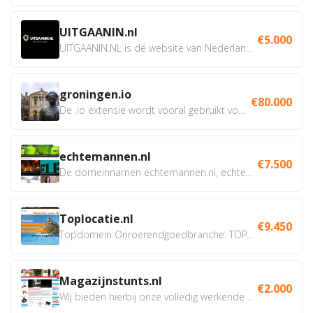
UITGAANIN.nl
€5.000
UITGAANIN.NL is dé website van Nederland waarop jij...
groningen.io
€80.000
De .io extensie wordt vooral gebruikt voor innovatie, bio en...
echtemannen.nl
€7.500
De domeinnamen echtemannen.nl, echtemannen.be en...
Toplocatie.nl
€9.450
Topdomein Onroerendgoedbranche: TOPLOCATIE.nl Betreft:...
Magazijnstunts.nl
€2.000
Wij bieden hierbij onze volledig werkende webshop aan ivm...