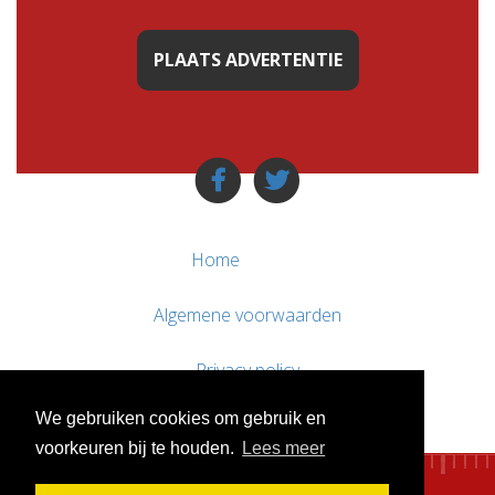
PLAATS ADVERTENTIE
Home
Algemene voorwaarden
Privacy policy
We gebruiken cookies om gebruik en
Contact / Support
voorkeuren bij te houden.
Lees meer