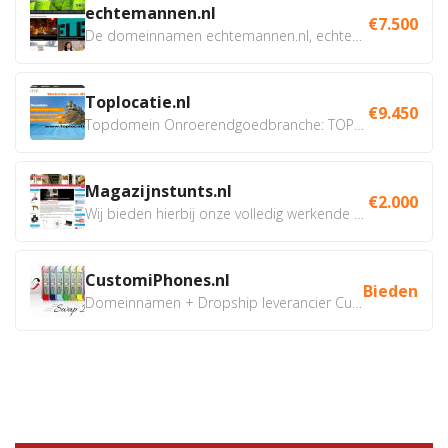
echtemannen.nl
€7.500
De domeinnamen echtemannen.nl, echtemannen.be en...
Toplocatie.nl
€9.450
Topdomein Onroerendgoedbranche: TOPLOCATIE.nl Betreft:...
Magazijnstunts.nl
€2.000
Wij bieden hierbij onze volledig werkende webshop aan ivm...
CustomiPhones.nl
Bieden
Domeinnamen + Dropship leverancier CustomiPhones.nl €350...