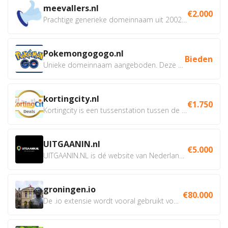
meevallers.nl
€2.000
Prachtige generieke domeinnaam uit 2002 eventueel met social...
Pokemongogogo.nl
Bieden
Unieke domeinnaam aangeboden. Deze Domeinnamen hebben...
kortingcity.nl
€1.750
Kortingcity is een tussenstation tussen de winkelier,...
UITGAANIN.nl
€5.000
UITGAANIN.NL is dé website van Nederland waarop jij...
groningen.io
€80.000
De .io extensie wordt vooral gebruikt voor innovatie, bio en...