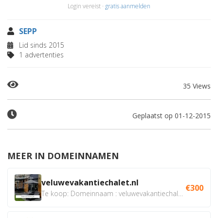
Login vereist ·
gratis aanmelden
SEPP
Lid sinds 2015
1 advertenties
35 Views
Geplaatst op 01-12-2015
MEER IN DOMEINNAMEN
veluwevakantiechalet.nl
€300
Te koop: Domeinnaam : veluwevakantiechalet.nl Bent u...