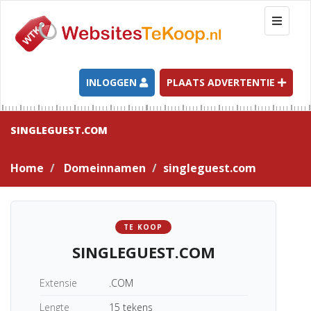
T
o
g
g
l
INLOGGEN
PLAATS ADVERTENTIE
e
n
a
SINGLEGUEST.COM
v
i
Home
Domeinnamen
singleguest.com
g
a
t
i
TE KOOP
o
SINGLEGUEST.COM
n
Extensie
.COM
Lengte
15 tekens