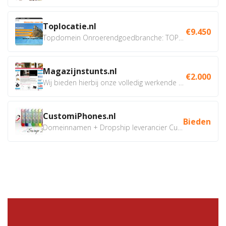
Toplocatie.nl
€9.450
Topdomein Onroerendgoedbranche: TOPLOCATIE.nl Betreft:...
Magazijnstunts.nl
€2.000
Wij bieden hierbij onze volledig werkende webshop aan ivm...
CustomiPhones.nl
Bieden
Domeinnamen + Dropship leverancier CustomiPhones.nl €350...