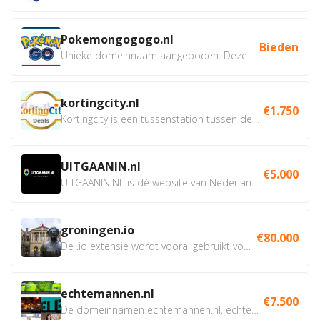
Pokemongogogo.nl
Bieden
Unieke domeinnaam aangeboden. Deze Domeinnamen hebben...
kortingcity.nl
€1.750
Kortingcity is een tussenstation tussen de winkelier,...
UITGAANIN.nl
€5.000
UITGAANIN.NL is dé website van Nederland waarop jij...
groningen.io
€80.000
De .io extensie wordt vooral gebruikt voor innovatie, bio en...
echtemannen.nl
€7.500
De domeinnamen echtemannen.nl, echtemannen.be en...