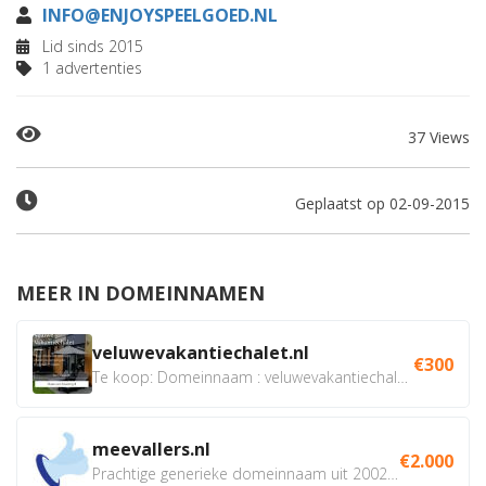
INFO@ENJOYSPEELGOED.NL
Lid sinds 2015
1 advertenties
37 Views
Geplaatst op 02-09-2015
MEER IN DOMEINNAMEN
veluwevakantiechalet.nl
€300
Te koop: Domeinnaam : veluwevakantiechalet.nl Bent u...
meevallers.nl
€2.000
Prachtige generieke domeinnaam uit 2002 eventueel met social...