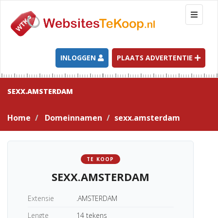
T
o
g
g
l
INLOGGEN
PLAATS ADVERTENTIE
e
n
a
SEXX.AMSTERDAM
v
i
Home
Domeinnamen
sexx.amsterdam
g
a
t
i
TE KOOP
o
SEXX.AMSTERDAM
n
Extensie
.AMSTERDAM
Lengte
14 tekens