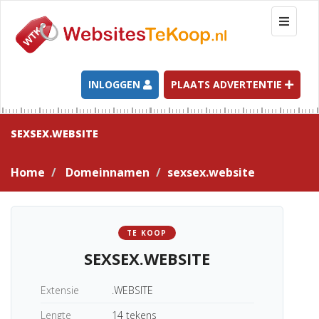
T
o
g
g
l
INLOGGEN
PLAATS ADVERTENTIE
e
n
a
SEXSEX.WEBSITE
v
i
Home
Domeinnamen
sexsex.website
g
a
t
i
TE KOOP
o
SEXSEX.WEBSITE
n
Extensie
.WEBSITE
Lengte
14 tekens