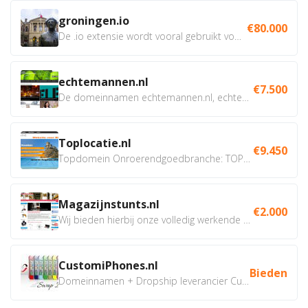
groningen.io
€80.000
De .io extensie wordt vooral gebruikt voor innovatie, bio en...
echtemannen.nl
€7.500
De domeinnamen echtemannen.nl, echtemannen.be en...
Toplocatie.nl
€9.450
Topdomein Onroerendgoedbranche: TOPLOCATIE.nl Betreft:...
Magazijnstunts.nl
€2.000
Wij bieden hierbij onze volledig werkende webshop aan ivm...
CustomiPhones.nl
Bieden
Domeinnamen + Dropship leverancier CustomiPhones.nl €350...