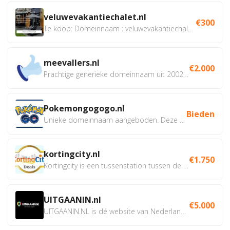
veluwevakantiechalet.nl
€300
Te koop: Domeinnaam : veluwevakantiechalet.nl Bent u...
meevallers.nl
€2.000
Prachtige generieke domeinnaam uit 2002 eventueel met social...
Pokemongogogo.nl
Bieden
Unieke domeinnaam aangeboden. Deze Domeinnamen hebben...
kortingcity.nl
€1.750
Kortingcity is een tussenstation tussen de winkelier,...
UITGAANIN.nl
€5.000
UITGAANIN.NL is dé website van Nederland waarop jij...