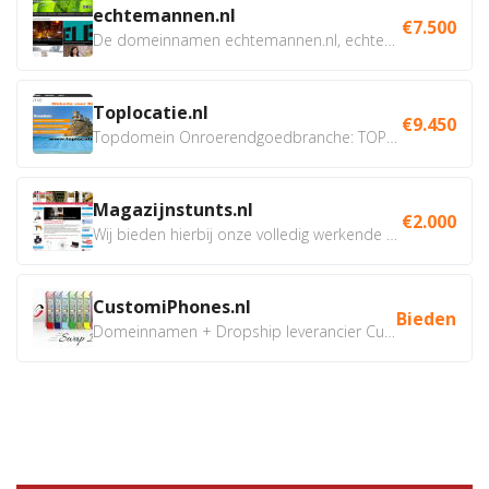
echtemannen.nl
€7.500
De domeinnamen echtemannen.nl, echtemannen.be en...
Toplocatie.nl
€9.450
Topdomein Onroerendgoedbranche: TOPLOCATIE.nl Betreft:...
Magazijnstunts.nl
€2.000
Wij bieden hierbij onze volledig werkende webshop aan ivm...
CustomiPhones.nl
Bieden
Domeinnamen + Dropship leverancier CustomiPhones.nl €350...