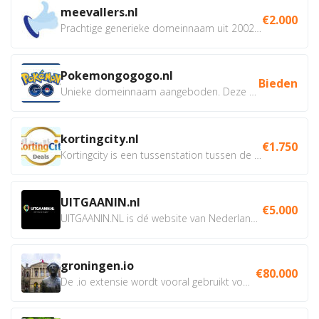
meevallers.nl
€2.000
Prachtige generieke domeinnaam uit 2002 eventueel met social...
Pokemongogogo.nl
Bieden
Unieke domeinnaam aangeboden. Deze Domeinnamen hebben...
kortingcity.nl
€1.750
Kortingcity is een tussenstation tussen de winkelier,...
UITGAANIN.nl
€5.000
UITGAANIN.NL is dé website van Nederland waarop jij...
groningen.io
€80.000
De .io extensie wordt vooral gebruikt voor innovatie, bio en...