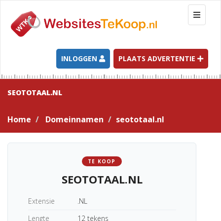
T
o
g
g
l
INLOGGEN
PLAATS ADVERTENTIE
e
n
a
SEOTOTAAL.NL
v
i
Home
Domeinnamen
seototaal.nl
g
a
t
i
TE KOOP
o
SEOTOTAAL.NL
n
Extensie
.NL
Lengte
12 tekens