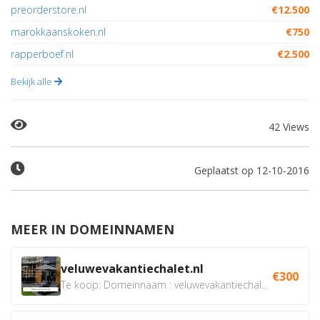
preorderstore.nl
€12.500
marokkaanskoken.nl
€750
rapperboef.nl
€2.500
Bekijk alle
42 Views
Geplaatst op 12-10-2016
MEER IN DOMEINNAMEN
veluwevakantiechalet.nl
€300
Te koop: Domeinnaam : veluwevakantiechalet.nl Bent u...