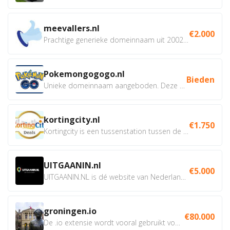
meevallers.nl
€2.000
Prachtige generieke domeinnaam uit 2002 eventueel met social...
Pokemongogogo.nl
Bieden
Unieke domeinnaam aangeboden. Deze Domeinnamen hebben...
kortingcity.nl
€1.750
Kortingcity is een tussenstation tussen de winkelier,...
UITGAANIN.nl
€5.000
UITGAANIN.NL is dé website van Nederland waarop jij...
groningen.io
€80.000
De .io extensie wordt vooral gebruikt voor innovatie, bio en...