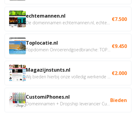
echtemannen.nl
€7.500
De domeinnamen echtemannen.nl, echtemannen.be en...
Toplocatie.nl
€9.450
Topdomein Onroerendgoedbranche: TOPLOCATIE.nl Betreft:...
Magazijnstunts.nl
€2.000
Wij bieden hierbij onze volledig werkende webshop aan ivm...
CustomiPhones.nl
Bieden
Domeinnamen + Dropship leverancier CustomiPhones.nl €350...