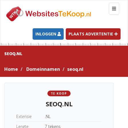
T
o
g
g
l
INLOGGEN
PLAATS ADVERTENTIE
e
n
a
SEOQ.NL
v
i
Home
Domeinnamen
seoq.nl
g
a
t
i
TE KOOP
o
SEOQ.NL
n
Extensie
.NL
Lengte
7 tekens