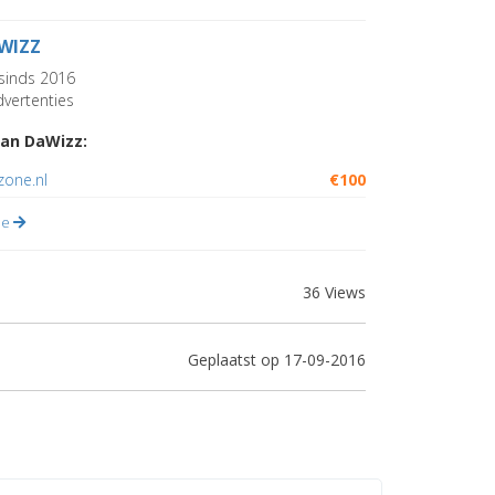
WIZZ
sinds 2016
vertenties
an DaWizz:
zone.nl
€100
lle
36 Views
Geplaatst op 17-09-2016