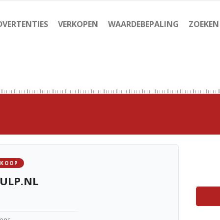
DVERTENTIES
VERKOPEN
WAARDEBEPALING
ZOEKEN
 KOOP
ULP.NL
kens