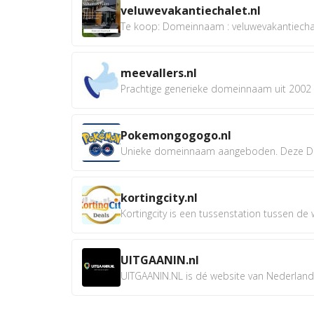
veluwevakantiechalet.nl
Te koop: Domeinnaam : veluwevakantiechale
meevallers.nl
Prachtige generieke domeinnaam uit 2002 e
Pokemongogogo.nl
Unieke domeinnaam aangeboden. Deze D
kortingcity.nl
Kortingcity is een tussenstation tussen de wi
UITGAANIN.nl
UITGAANIN.NL is dé website van Nederland w