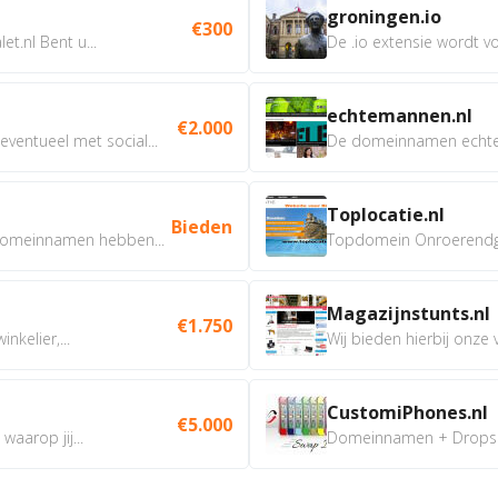
groningen.io
€300
t.nl Bent u...
De .io extensie wordt vo
echtemannen.nl
€2.000
ventueel met social...
De domeinnamen echtem
Toplocatie.nl
Bieden
omeinnamen hebben...
Topdomein Onroerendgoe
Magazijnstunts.nl
€1.750
nkelier,...
Wij bieden hierbij onze
CustomiPhones.nl
€5.000
aarop jij...
Domeinnamen + Dropship