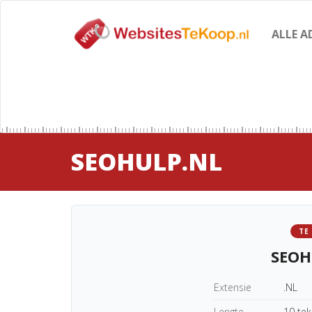
ALLE A
SEOHULP.NL
TE
SEOH
Extensie
.NL
Lengte
10 te