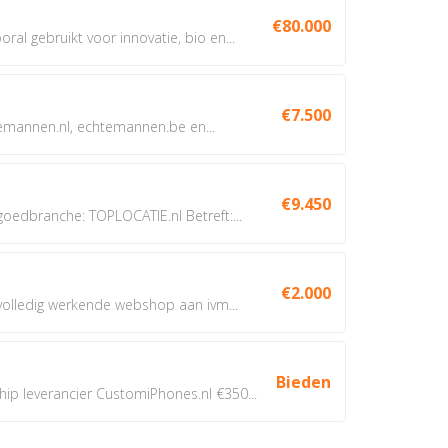
€80.000
oral gebruikt voor innovatie, bio en...
€7.500
annen.nl, echtemannen.be en...
€9.450
dbranche: TOPLOCATIE.nl Betreft:...
€2.000
 volledig werkende webshop aan ivm...
Bieden
 leverancier CustomiPhones.nl €350...