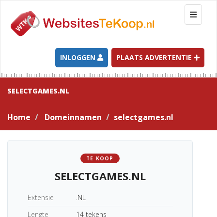
T
o
g
g
l
INLOGGEN
PLAATS ADVERTENTIE
e
n
a
SELECTGAMES.NL
v
i
Home
Domeinnamen
selectgames.nl
g
a
t
i
TE KOOP
o
SELECTGAMES.NL
n
Extensie
.NL
Lengte
14 tekens