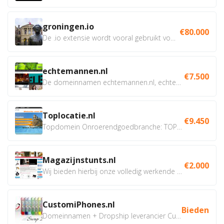
groningen.io
€80.000
De .io extensie wordt vooral gebruikt voor innovatie, bio en...
echtemannen.nl
€7.500
De domeinnamen echtemannen.nl, echtemannen.be en...
Toplocatie.nl
€9.450
Topdomein Onroerendgoedbranche: TOPLOCATIE.nl Betreft:...
Magazijnstunts.nl
€2.000
Wij bieden hierbij onze volledig werkende webshop aan ivm...
CustomiPhones.nl
Bieden
Domeinnamen + Dropship leverancier CustomiPhones.nl €350...