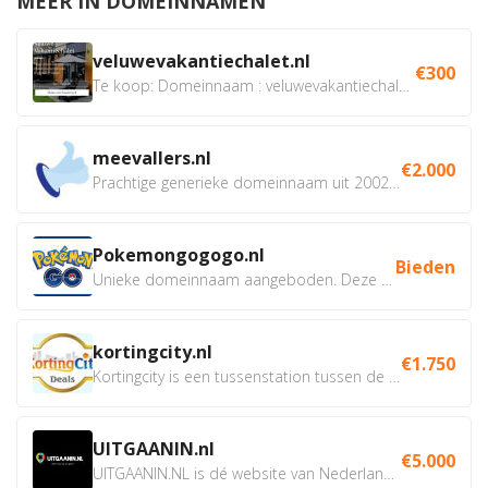
MEER IN DOMEINNAMEN
veluwevakantiechalet.nl
€300
Te koop: Domeinnaam : veluwevakantiechalet.nl Bent u...
meevallers.nl
€2.000
Prachtige generieke domeinnaam uit 2002 eventueel met social...
Pokemongogogo.nl
Bieden
Unieke domeinnaam aangeboden. Deze Domeinnamen hebben...
kortingcity.nl
€1.750
Kortingcity is een tussenstation tussen de winkelier,...
UITGAANIN.nl
€5.000
UITGAANIN.NL is dé website van Nederland waarop jij...