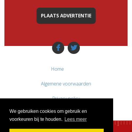
PLAATS ADVERTENTIE
Home
Algemene voorwaarden
Privacy policy
We gebruiken cookies om gebruik en
Contact / Support
voorkeuren bij te houden.
Lees meer