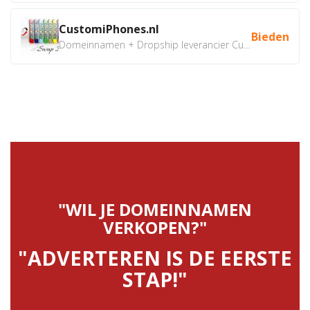
CustomiPhones.nl
Bieden
Domeinnamen + Dropship leverancier CustomiPhones.nl €350...
"WIL JE DOMEINNAMEN
VERKOPEN?"
"ADVERTEREN IS DE EERSTE
STAP!"