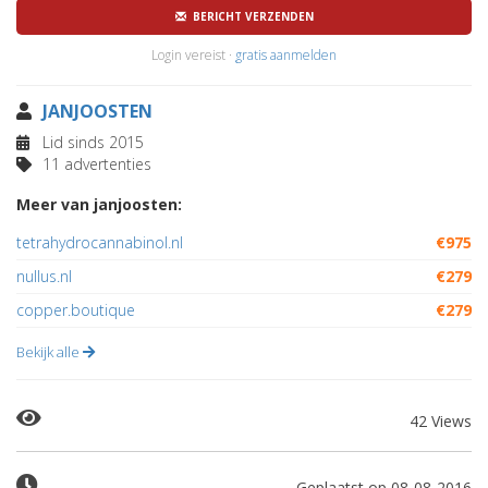
BERICHT VERZENDEN
Login vereist ·
gratis aanmelden
JANJOOSTEN
Lid sinds 2015
11 advertenties
Meer van janjoosten:
tetrahydrocannabinol.nl
€975
nullus.nl
€279
copper.boutique
€279
Bekijk alle
42 Views
Geplaatst op 08-08-2016