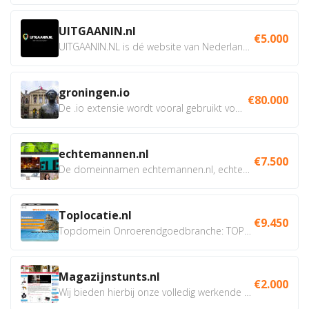
UITGAANIN.nl
€5.000
UITGAANIN.NL is dé website van Nederland waarop jij...
groningen.io
€80.000
De .io extensie wordt vooral gebruikt voor innovatie, bio en...
echtemannen.nl
€7.500
De domeinnamen echtemannen.nl, echtemannen.be en...
Toplocatie.nl
€9.450
Topdomein Onroerendgoedbranche: TOPLOCATIE.nl Betreft:...
Magazijnstunts.nl
€2.000
Wij bieden hierbij onze volledig werkende webshop aan ivm...