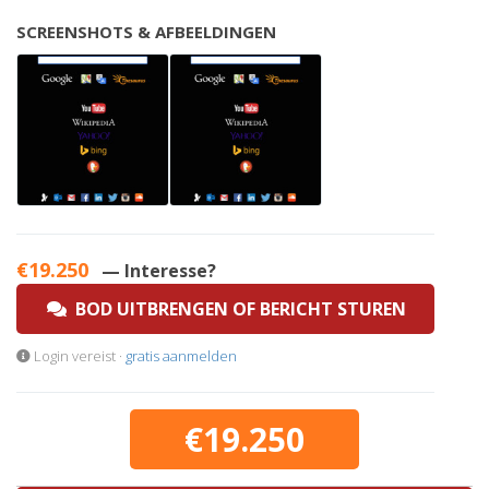
SCREENSHOTS & AFBEELDINGEN
€19.250
— Interesse?
BOD UITBRENGEN OF BERICHT STUREN
Login vereist ·
gratis aanmelden
€19.250