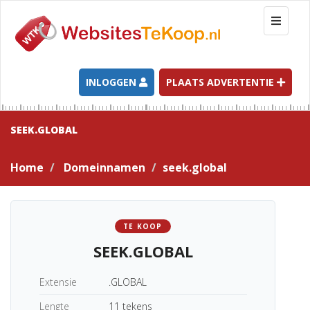
T
o
g
g
l
INLOGGEN
PLAATS ADVERTENTIE
e
n
a
SEEK.GLOBAL
v
i
Home
Domeinnamen
seek.global
g
a
t
i
TE KOOP
o
SEEK.GLOBAL
n
Extensie
.GLOBAL
Lengte
11 tekens