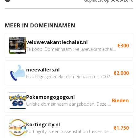
MEER IN DOMEINNAMEN
veluwevakantiechalet.nl
€300
Te koop: Domeinnaam : veluwevakantiechalet.nl Bent u...
meevallers.nl
€2.000
Prachtige generieke domeinnaam uit 2002 eventueel met social...
Pokemongogogo.nl
Bieden
Unieke domeinnaam aangeboden. Deze Domeinnamen hebben...
kortingcity.nl
€1.750
Kortingcity is een tussenstation tussen de winkelier,...