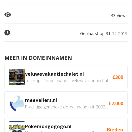
43 Views
Geplaatst op 31-12-2019
MEER IN DOMEINNAMEN
veluwevakantiechalet.nl
€300
Te koop: Domeinnaam : veluwevakantiechalet.nl Bent u...
meevallers.nl
€2.000
Prachtige generieke domeinnaam uit 2002 eventueel met social...
Pokemongogogo.nl
Bieden