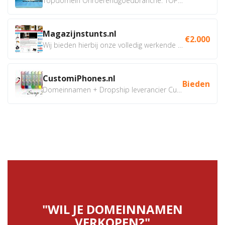
Topdomein Onroerendgoedbranche: TOPLOCATIE.nl Betreft:...
Magazijnstunts.nl
€2.000
Wij bieden hierbij onze volledig werkende webshop aan ivm...
CustomiPhones.nl
Bieden
Domeinnamen + Dropship leverancier CustomiPhones.nl €350...
"WIL JE DOMEINNAMEN
VERKOPEN?"