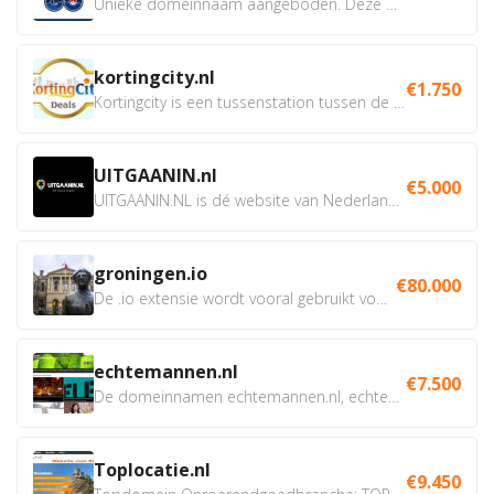
Unieke domeinnaam aangeboden. Deze Domeinnamen hebben...
kortingcity.nl
€1.750
Kortingcity is een tussenstation tussen de winkelier,...
UITGAANIN.nl
€5.000
UITGAANIN.NL is dé website van Nederland waarop jij...
groningen.io
€80.000
De .io extensie wordt vooral gebruikt voor innovatie, bio en...
echtemannen.nl
€7.500
De domeinnamen echtemannen.nl, echtemannen.be en...
Toplocatie.nl
€9.450