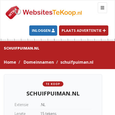
T
o
g
g
l
INLOGGEN
PLAATS ADVERTENTIE
e
n
a
SCHUIFPUIMAN.NL
v
i
Home
Domeinnamen
schuifpuiman.nl
g
a
t
i
TE KOOP
o
SCHUIFPUIMAN.NL
n
Extensie
.NL
Lengte
15 tekens