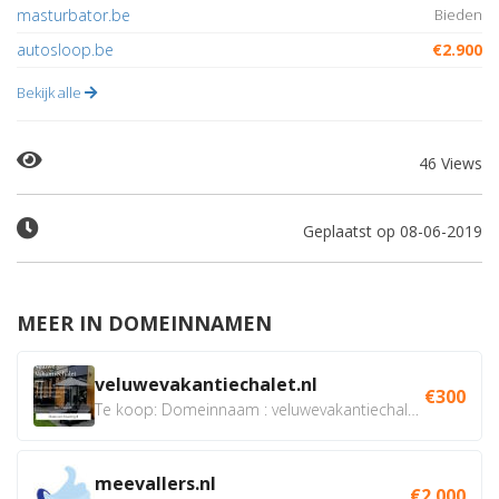
masturbator.be
Bieden
autosloop.be
€2.900
Bekijk alle
46 Views
Geplaatst op 08-06-2019
MEER IN DOMEINNAMEN
veluwevakantiechalet.nl
€300
Te koop: Domeinnaam : veluwevakantiechalet.nl Bent u...
meevallers.nl
€2.000