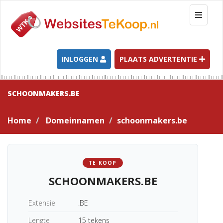
T
o
g
g
l
INLOGGEN
PLAATS ADVERTENTIE
e
n
a
SCHOONMAKERS.BE
v
i
Home
Domeinnamen
schoonmakers.be
g
a
t
i
TE KOOP
o
SCHOONMAKERS.BE
n
Extensie
.BE
Lengte
15 tekens