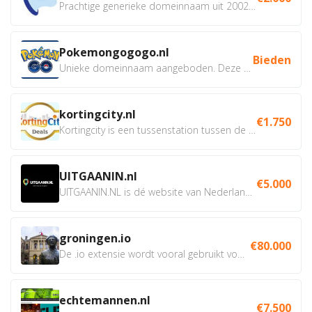
Prachtige generieke domeinnaam uit 2002 eventueel met social...
Pokemongogogo.nl
Bieden
Unieke domeinnaam aangeboden. Deze Domeinnamen hebben...
kortingcity.nl
€1.750
Kortingcity is een tussenstation tussen de winkelier,...
UITGAANIN.nl
€5.000
UITGAANIN.NL is dé website van Nederland waarop jij...
groningen.io
€80.000
De .io extensie wordt vooral gebruikt voor innovatie, bio en...
echtemannen.nl
€7.500