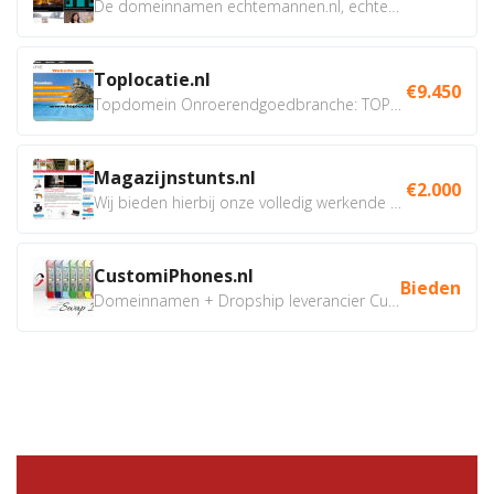
De domeinnamen echtemannen.nl, echtemannen.be en...
Toplocatie.nl
€9.450
Topdomein Onroerendgoedbranche: TOPLOCATIE.nl Betreft:...
Magazijnstunts.nl
€2.000
Wij bieden hierbij onze volledig werkende webshop aan ivm...
CustomiPhones.nl
Bieden
Domeinnamen + Dropship leverancier CustomiPhones.nl €350...