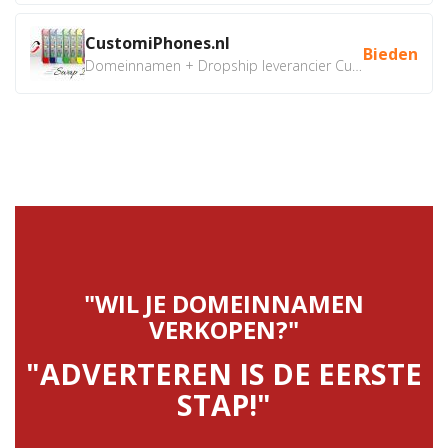
CustomiPhones.nl
Bieden
Domeinnamen + Dropship leverancier CustomiPhones.nl €350...
"WIL JE DOMEINNAMEN
VERKOPEN?"
"ADVERTEREN IS DE EERSTE
STAP!"