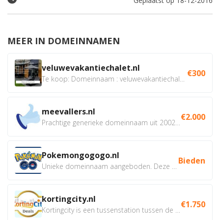
Geplaatst op 18-12-2016
MEER IN DOMEINNAMEN
veluwevakantiechalet.nl
€300
Te koop: Domeinnaam : veluwevakantiechalet.nl Bent u...
meevallers.nl
€2.000
Prachtige generieke domeinnaam uit 2002 eventueel met social...
Pokemongogogo.nl
Bieden
Unieke domeinnaam aangeboden. Deze Domeinnamen hebben...
kortingcity.nl
€1.750
Kortingcity is een tussenstation tussen de winkelier,...