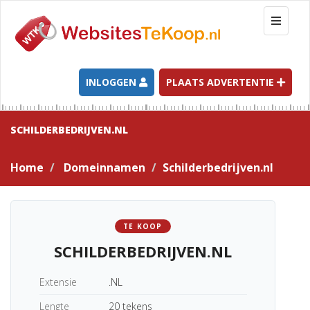
T
o
g
g
l
INLOGGEN
PLAATS ADVERTENTIE
e
n
a
SCHILDERBEDRIJVEN.NL
v
i
Home
Domeinnamen
Schilderbedrijven.nl
g
a
t
i
TE KOOP
o
SCHILDERBEDRIJVEN.NL
n
Extensie
.NL
Lengte
20 tekens