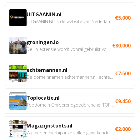
UITGAANIN.nl
€5.000
UITGAANIN.NL is dé website van Nederland waarop jij...
groningen.io
€80.000
De .io extensie wordt vooral gebruikt voor innovatie, bio en...
echtemannen.nl
€7.500
De domeinnamen echtemannen.nl, echtemannen.be en...
Toplocatie.nl
€9.450
Topdomein Onroerendgoedbranche: TOPLOCATIE.nl Betreft:...
Magazijnstunts.nl
€2.000
Wij bieden hierbij onze volledig werkende webshop aan ivm...