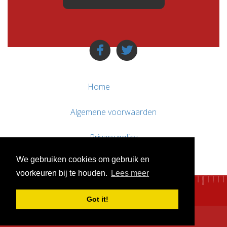
Home
Algemene voorwaarden
Privacy policy
We gebruiken cookies om gebruik en
Contact / Support
voorkeuren bij te houden.
Lees meer
Got it!
© WebsitesTeKoop.nl 2010 - 2026