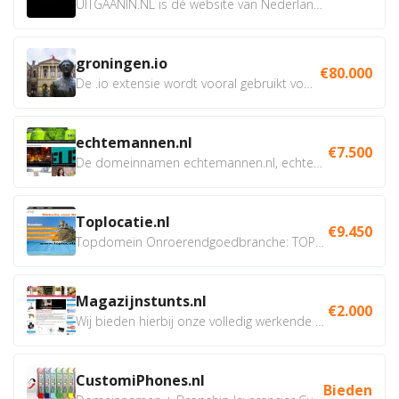
UITGAANIN.NL is dé website van Nederland waarop jij...
groningen.io
€80.000
De .io extensie wordt vooral gebruikt voor innovatie, bio en...
echtemannen.nl
€7.500
De domeinnamen echtemannen.nl, echtemannen.be en...
Toplocatie.nl
€9.450
Topdomein Onroerendgoedbranche: TOPLOCATIE.nl Betreft:...
Magazijnstunts.nl
€2.000
Wij bieden hierbij onze volledig werkende webshop aan ivm...
CustomiPhones.nl
Bieden