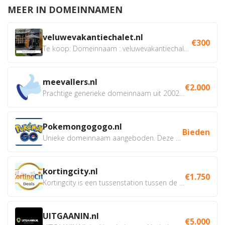
MEER IN DOMEINNAMEN
veluwevakantiechalet.nl
€300
Te koop: Domeinnaam : veluwevakantiechalet.nl Bent u...
meevallers.nl
€2.000
Prachtige generieke domeinnaam uit 2002 eventueel met social...
Pokemongogogo.nl
Bieden
Unieke domeinnaam aangeboden. Deze Domeinnamen hebben...
kortingcity.nl
€1.750
Kortingcity is een tussenstation tussen de winkelier,...
UITGAANIN.nl
€5.000