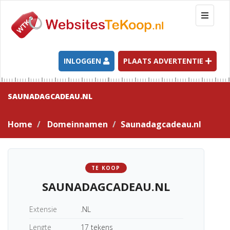
T
o
g
g
l
INLOGGEN
PLAATS ADVERTENTIE
e
n
a
SAUNADAGCADEAU.NL
v
i
Home
Domeinnamen
Saunadagcadeau.nl
g
a
t
i
TE KOOP
o
SAUNADAGCADEAU.NL
n
Extensie
.NL
Lengte
17 tekens