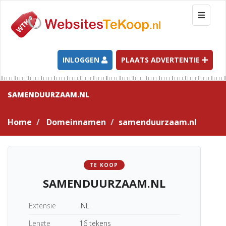
T
o
g
g
l
INLOGGEN
PLAATS ADVERTENTIE
e
n
a
SAMENDUURZAAM.NL
v
i
Home
Domeinnamen
samenduurzaam.nl
g
a
t
i
TE KOOP
o
SAMENDUURZAAM.NL
n
Extensie
.NL
Lengte
16 tekens