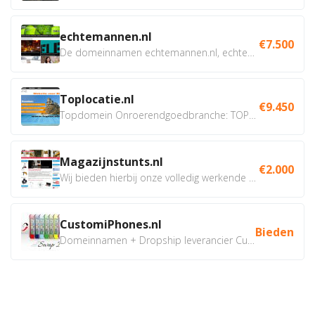
echtemannen.nl
€7.500
De domeinnamen echtemannen.nl, echtemannen.be en...
Toplocatie.nl
€9.450
Topdomein Onroerendgoedbranche: TOPLOCATIE.nl Betreft:...
Magazijnstunts.nl
€2.000
Wij bieden hierbij onze volledig werkende webshop aan ivm...
CustomiPhones.nl
Bieden
Domeinnamen + Dropship leverancier CustomiPhones.nl €350...