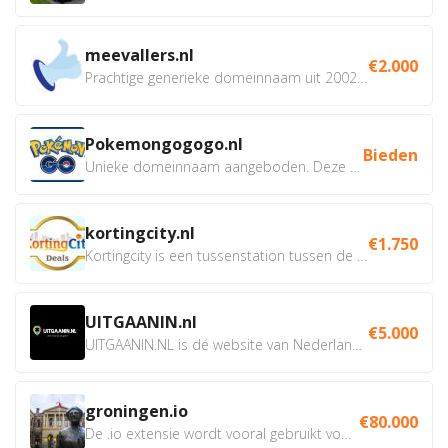
meevallers.nl
€2.000
Prachtige generieke domeinnaam uit 2002 eventueel met social...
Pokemongogogo.nl
Bieden
Unieke domeinnaam aangeboden. Deze Domeinnamen hebben...
kortingcity.nl
€1.750
Kortingcity is een tussenstation tussen de winkelier,...
UITGAANIN.nl
€5.000
UITGAANIN.NL is dé website van Nederland waarop jij...
groningen.io
€80.000
De .io extensie wordt vooral gebruikt voor innovatie, bio en...