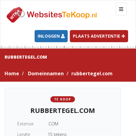
T
o
g
g
l
INLOGGEN
PLAATS ADVERTENTIE
e
n
a
RUBBERTEGEL.COM
v
i
Home
Domeinnamen
rubbertegel.com
g
a
t
i
TE KOOP
o
RUBBERTEGEL.COM
n
Extensie
.COM
Lengte
15 tekens