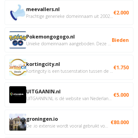
meevallers.nl
€2.000
Prachtige generieke domeinnaam uit 2002 eventueel met social...
Pokemongogogo.nl
Bieden
Unieke domeinnaam aangeboden. Deze Domeinnamen hebben...
kortingcity.nl
€1.750
Kortingcity is een tussenstation tussen de winkelier,...
UITGAANIN.nl
€5.000
UITGAANIN.NL is dé website van Nederland waarop jij...
groningen.io
€80.000
De .io extensie wordt vooral gebruikt voor innovatie, bio en...