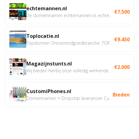
echtemannen.nl
€7.500
De domeinnamen echtemannen.nl, echtemannen.be en...
Toplocatie.nl
€9.450
Topdomein Onroerendgoedbranche: TOPLOCATIE.nl Betreft:...
Magazijnstunts.nl
€2.000
Wij bieden hierbij onze volledig werkende webshop aan ivm...
CustomiPhones.nl
Bieden
Domeinnamen + Dropship leverancier CustomiPhones.nl €350...