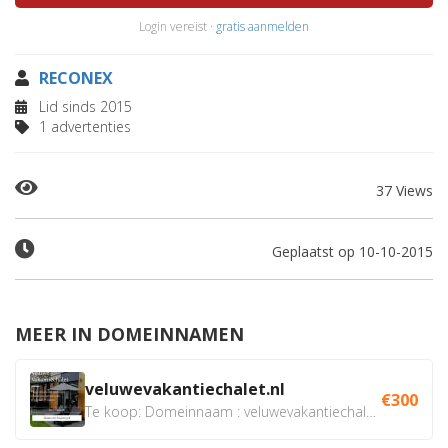
Login vereist ·
gratis aanmelden
RECONEX
Lid sinds 2015
1 advertenties
37 Views
Geplaatst op 10-10-2015
MEER IN DOMEINNAMEN
veluwevakantiechalet.nl
€300
Te koop: Domeinnaam : veluwevakantiechalet.nl Bent u...