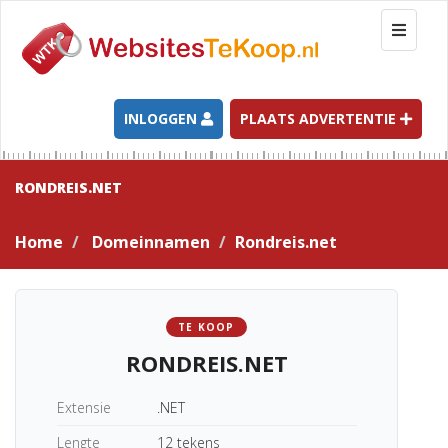
T
o
g
g
l
INLOGGEN
PLAATS ADVERTENTIE
e
n
a
RONDREIS.NET
v
i
Home
Domeinnamen
Rondreis.net
g
a
t
i
TE KOOP
o
RONDREIS.NET
n
Extensie
.NET
Lengte
12 tekens