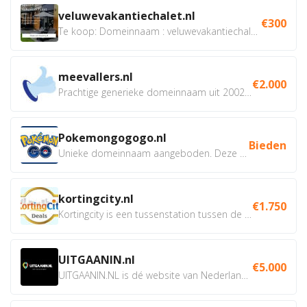
veluwevakantiechalet.nl
€300
Te koop: Domeinnaam : veluwevakantiechalet.nl Bent u...
meevallers.nl
€2.000
Prachtige generieke domeinnaam uit 2002 eventueel met social...
Pokemongogogo.nl
Bieden
Unieke domeinnaam aangeboden. Deze Domeinnamen hebben...
kortingcity.nl
€1.750
Kortingcity is een tussenstation tussen de winkelier,...
UITGAANIN.nl
€5.000
UITGAANIN.NL is dé website van Nederland waarop jij...