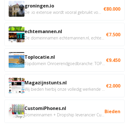
groningen.io
€80.000
De .io extensie wordt vooral gebruikt voor innovatie, bio en...
echtemannen.nl
€7.500
De domeinnamen echtemannen.nl, echtemannen.be en...
Toplocatie.nl
€9.450
Topdomein Onroerendgoedbranche: TOPLOCATIE.nl Betreft:...
Magazijnstunts.nl
€2.000
Wij bieden hierbij onze volledig werkende webshop aan ivm...
CustomiPhones.nl
Bieden
Domeinnamen + Dropship leverancier CustomiPhones.nl €350...