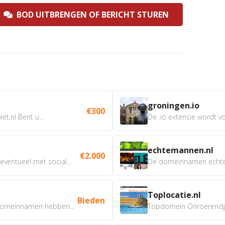
BOD UITBRENGEN OF BERICHT STUREN
groningen.io
€300
t.nl Bent u...
De .io extensie wordt vo
echtemannen.nl
€2.000
ventueel met social...
De domeinnamen echtem
Toplocatie.nl
Bieden
omeinnamen hebben...
Topdomein Onroerendgoe