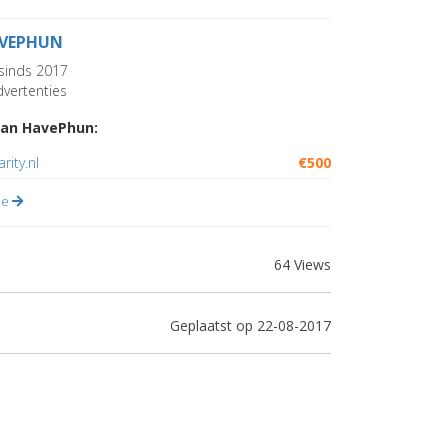
VEPHUN
sinds 2017
vertenties
an HavePhun:
arity.nl
€500
lle
64 Views
Geplaatst op 22-08-2017