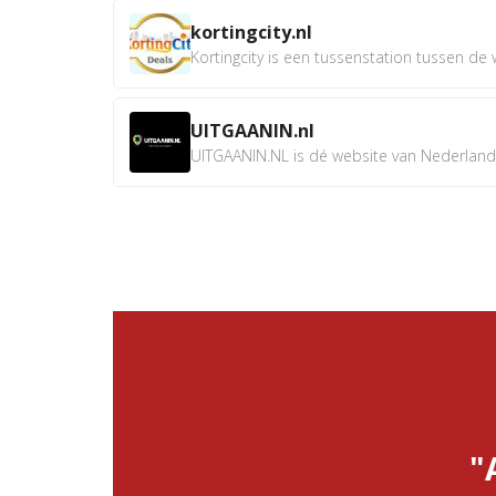
kortingcity.nl
Kortingcity is een tussenstation tussen de wi
UITGAANIN.nl
UITGAANIN.NL is dé website van Nederland w
"