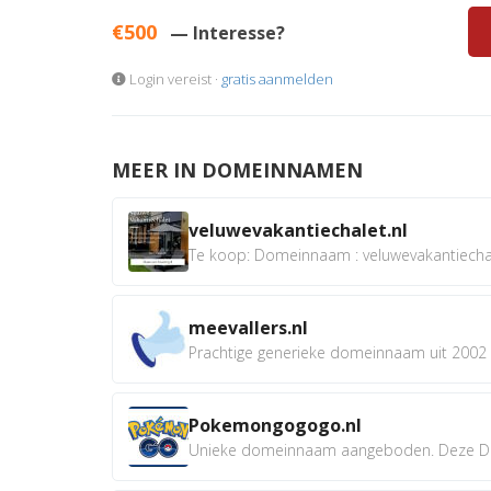
€500
— Interesse?
Login vereist ·
gratis aanmelden
MEER IN DOMEINNAMEN
veluwevakantiechalet.nl
Te koop: Domeinnaam : veluwevakantiechale
meevallers.nl
Prachtige generieke domeinnaam uit 2002 e
Pokemongogogo.nl
Unieke domeinnaam aangeboden. Deze D