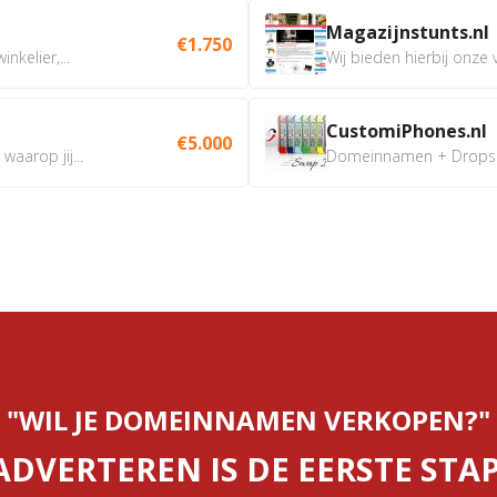
Magazijnstunts.nl
€1.750
nkelier,...
Wij bieden hierbij onze
CustomiPhones.nl
€5.000
aarop jij...
Domeinnamen + Dropship
"WIL JE DOMEINNAMEN VERKOPEN?"
ADVERTEREN IS DE EERSTE STAP