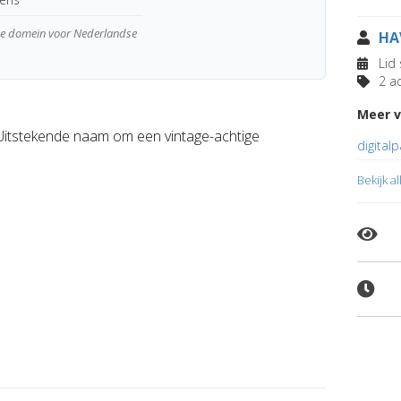
wde domein voor Nederlandse
HA
Lid 
2 ad
Meer v
tstekende naam om een vintage-achtige
digitalp
Bekijk a