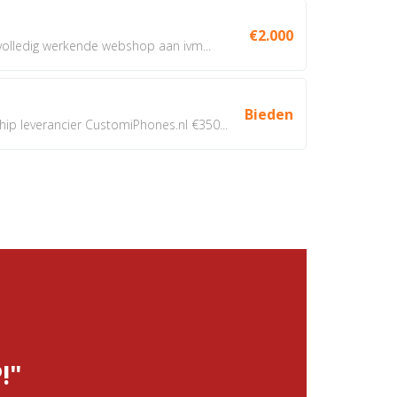
€2.000
 volledig werkende webshop aan ivm...
Bieden
 leverancier CustomiPhones.nl €350...
!"