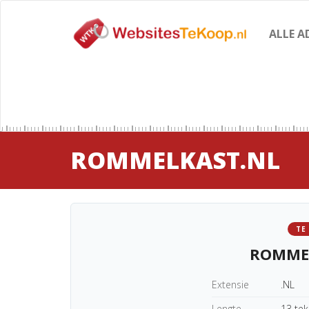
ALLE A
ROMMELKAST.NL
TE
ROMME
Extensie
.NL
Lengte
13 te