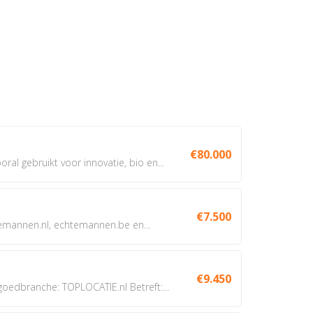
€80.000
oral gebruikt voor innovatie, bio en...
€7.500
annen.nl, echtemannen.be en...
€9.450
dbranche: TOPLOCATIE.nl Betreft:...