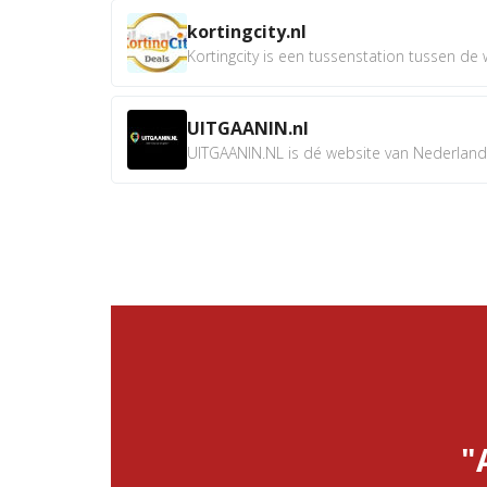
kortingcity.nl
Kortingcity is een tussenstation tussen de wi
UITGAANIN.nl
UITGAANIN.NL is dé website van Nederland w
"