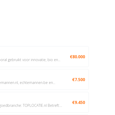
€80.000
oral gebruikt voor innovatie, bio en...
€7.500
annen.nl, echtemannen.be en...
€9.450
dbranche: TOPLOCATIE.nl Betreft:...