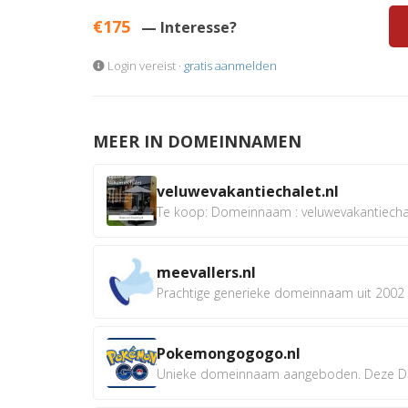
€175
— Interesse?
Login vereist ·
gratis aanmelden
MEER IN DOMEINNAMEN
veluwevakantiechalet.nl
Te koop: Domeinnaam : veluwevakantiechale
meevallers.nl
Prachtige generieke domeinnaam uit 2002 e
Pokemongogogo.nl
Unieke domeinnaam aangeboden. Deze D