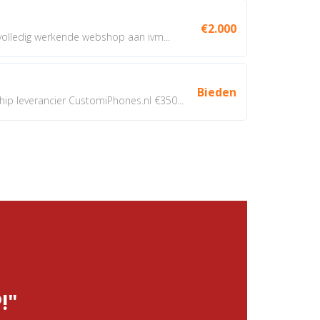
€2.000
 volledig werkende webshop aan ivm...
Bieden
 leverancier CustomiPhones.nl €350...
!"