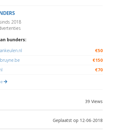
NDERS
sinds 2018
vertenties
an bunders:
ankeulen.nl
€50
ebruyne.be
€150
nl
€70
lle
39 Views
Geplaatst op 12-06-2018