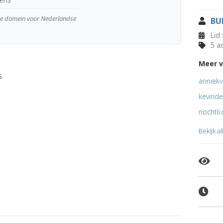
wde domein voor Nederlandse
BU
Lid 
5 ad
Meer v
s.
anniekv
kevind
nochtli.
Bekijk a