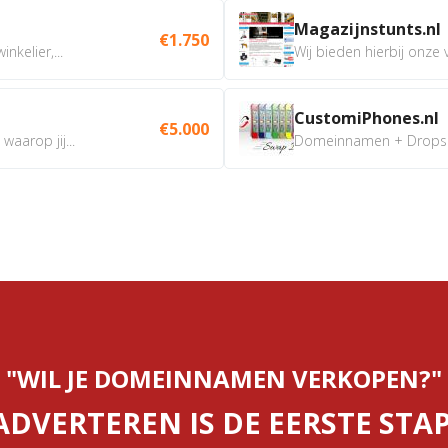
Magazijnstunts.nl
€1.750
nkelier,...
Wij bieden hierbij onze
CustomiPhones.nl
€5.000
aarop jij...
Domeinnamen + Dropship
"WIL JE DOMEINNAMEN VERKOPEN?"
ADVERTEREN IS DE EERSTE STAP