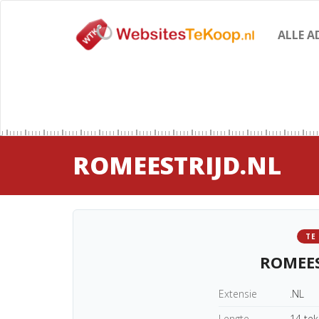
ALLE A
ROMEESTRIJD.NL
TE
ROMEES
Extensie
.NL
Lengte
14 te