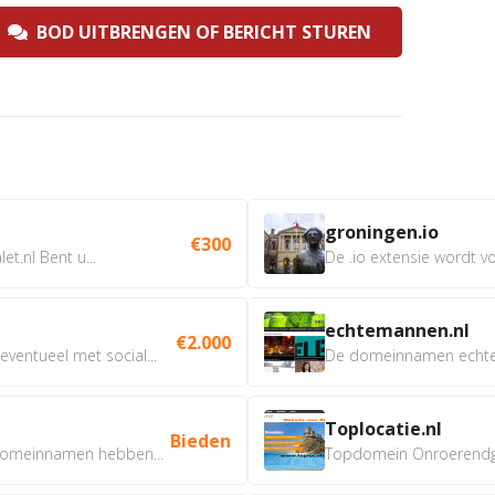
BOD UITBRENGEN OF BERICHT STUREN
groningen.io
€300
t.nl Bent u...
De .io extensie wordt vo
echtemannen.nl
€2.000
ventueel met social...
De domeinnamen echtem
Toplocatie.nl
Bieden
omeinnamen hebben...
Topdomein Onroerendgoe