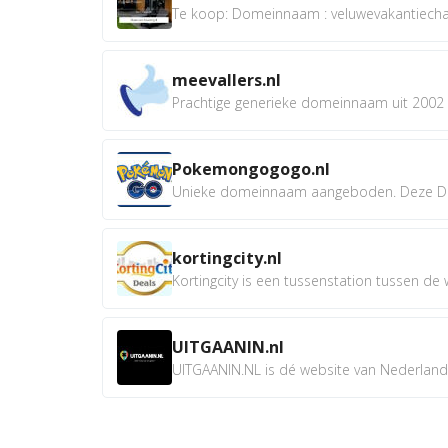
Te koop: Domeinnaam : veluwevakantiechale
meevallers.nl
Prachtige generieke domeinnaam uit 2002 e
Pokemongogogo.nl
Unieke domeinnaam aangeboden. Deze D
kortingcity.nl
Kortingcity is een tussenstation tussen de wi
UITGAANIN.nl
UITGAANIN.NL is dé website van Nederland w