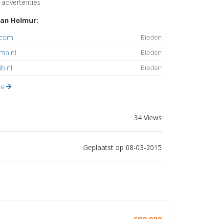
advertenties
an Holmur:
.com
Bieden
ma.nl
Bieden
ib.nl
Bieden
lle
34 Views
Geplaatst op 08-03-2015