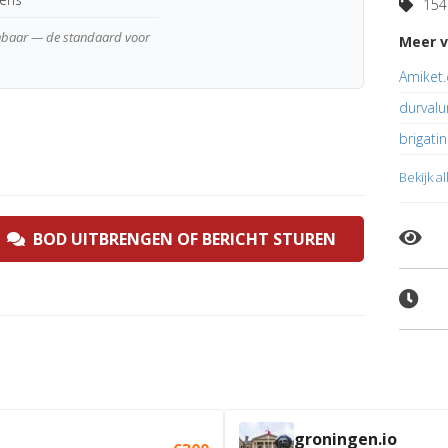
154 
enbaar — de standaard voor
Meer v
Amiket
durvalu
brigatin
Bekijk a
BOD UITBRENGEN OF BERICHT STUREN
groningen.io