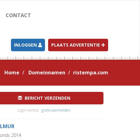
CONTACT
INLOGGEN
PLAATS ADVERTENTIE
Home
Domeinnamen
ristempa.com
BERICHT VERZENDEN
Login vereist ·
gratis aanmelden
LMUR
sinds 2014