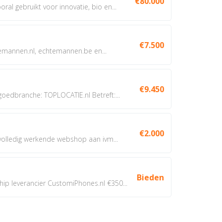
€80.000
oral gebruikt voor innovatie, bio en...
€7.500
annen.nl, echtemannen.be en...
€9.450
dbranche: TOPLOCATIE.nl Betreft:...
€2.000
 volledig werkende webshop aan ivm...
Bieden
 leverancier CustomiPhones.nl €350...