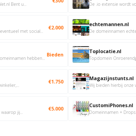
€300
t.nl Bent u...
De .io extensie wordt vo
echtemannen.nl
€2.000
ventueel met social...
De domeinnamen echtem
Toplocatie.nl
Bieden
omeinnamen hebben...
Topdomein Onroerendgoe
Magazijnstunts.nl
€1.750
nkelier,...
Wij bieden hierbij onze
CustomiPhones.nl
€5.000
aarop jij...
Domeinnamen + Dropship