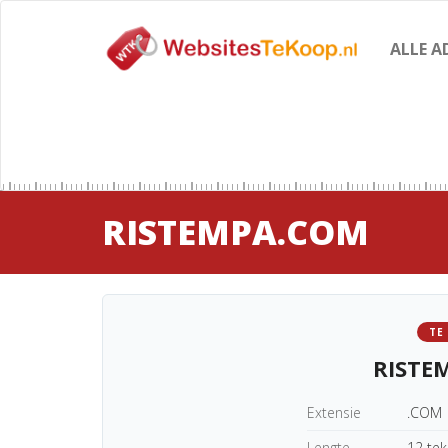
ALLE A
RISTEMPA.COM
TE
RISTE
Extensie
.COM
Lengte
12 te