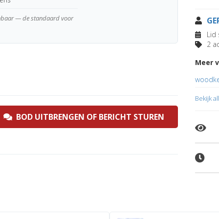
enbaar — de standaard voor
GE
Lid 
2 ad
Meer v
woodke
Bekijk a
BOD UITBRENGEN OF BERICHT STUREN