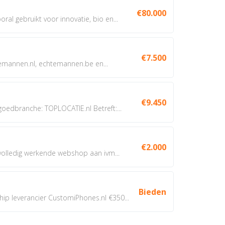
€80.000
oral gebruikt voor innovatie, bio en...
€7.500
annen.nl, echtemannen.be en...
€9.450
dbranche: TOPLOCATIE.nl Betreft:...
€2.000
 volledig werkende webshop aan ivm...
Bieden
 leverancier CustomiPhones.nl €350...