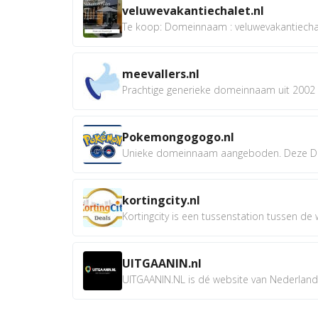
veluwevakantiechalet.nl
Te koop: Domeinnaam : veluwevakantiechale
meevallers.nl
Prachtige generieke domeinnaam uit 2002 e
Pokemongogogo.nl
Unieke domeinnaam aangeboden. Deze D
kortingcity.nl
Kortingcity is een tussenstation tussen de wi
UITGAANIN.nl
UITGAANIN.NL is dé website van Nederland w