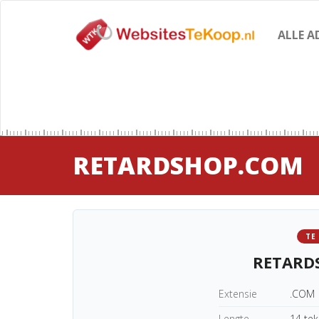
ALLE A
RETARDSHOP.COM
TE
RETARD
Extensie
.COM
Lengte
14 te