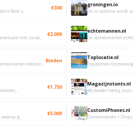
groningen.io
€300
t.nl Bent u...
De .io extensie wordt vo
echtemannen.nl
€2.000
ventueel met social...
De domeinnamen echtem
Toplocatie.nl
Bieden
omeinnamen hebben...
Topdomein Onroerendgoe
Magazijnstunts.nl
€1.750
nkelier,...
Wij bieden hierbij onze
CustomiPhones.nl
€5.000
aarop jij...
Domeinnamen + Dropship