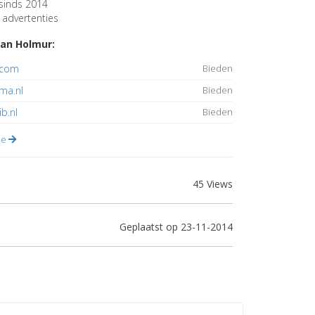
sinds 2014
advertenties
an Holmur:
.com
Bieden
ma.nl
Bieden
ib.nl
Bieden
lle
45 Views
Geplaatst op 23-11-2014