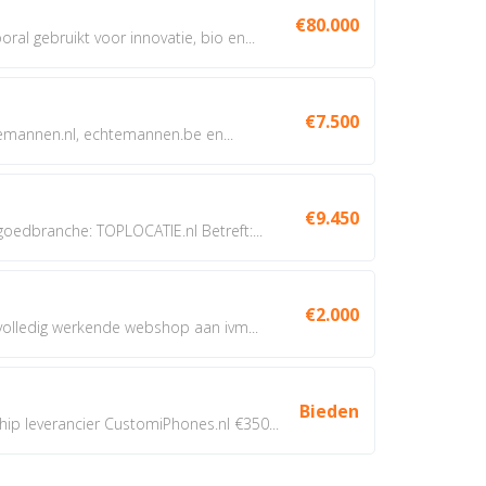
€80.000
oral gebruikt voor innovatie, bio en...
€7.500
annen.nl, echtemannen.be en...
€9.450
dbranche: TOPLOCATIE.nl Betreft:...
€2.000
 volledig werkende webshop aan ivm...
Bieden
 leverancier CustomiPhones.nl €350...