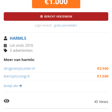
€1.000
BERICHT VERZENDEN
Login vereist ·
gratis aanmelden
HARMLS
Lid sinds 2016
3 advertenties
Meer van harmls:
drogisterijstunter.nl
€2.500
leenoplossing.nl
€1.500
Bekijk alle
45 Views