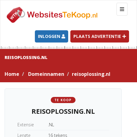
T
o
g
g
l
INLOGGEN
PLAATS ADVERTENTIE
e
n
a
REISOPLOSSING.NL
v
i
Home
Domeinnamen
reisoplossing.nl
g
a
t
i
TE KOOP
o
REISOPLOSSING.NL
n
Extensie
.NL
Lengte
16 tekens