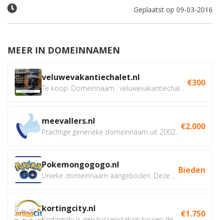
Geplaatst op 09-03-2016
MEER IN DOMEINNAMEN
veluwevakantiechalet.nl
€300
Te koop: Domeinnaam : veluwevakantiechalet.nl Bent u...
meevallers.nl
€2.000
Prachtige generieke domeinnaam uit 2002 eventueel met social...
Pokemongogogo.nl
Bieden
Unieke domeinnaam aangeboden. Deze Domeinnamen hebben...
kortingcity.nl
€1.750
Kortingcity is een tussenstation tussen de winkelier,...