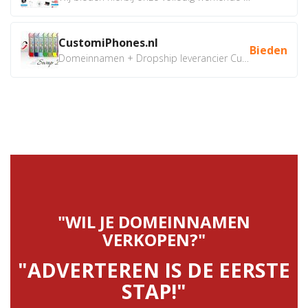
CustomiPhones.nl
Bieden
Domeinnamen + Dropship leverancier CustomiPhones.nl €350...
"WIL JE DOMEINNAMEN
VERKOPEN?"
"ADVERTEREN IS DE EERSTE
STAP!"