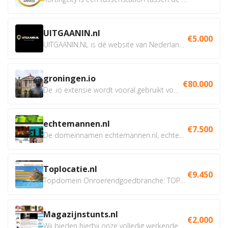
UITGAANIN.nl
€5.000
UITGAANIN.NL is dé website van Nederland waarop jij...
groningen.io
€80.000
De .io extensie wordt vooral gebruikt voor innovatie, bio en...
echtemannen.nl
€7.500
De domeinnamen echtemannen.nl, echtemannen.be en...
Toplocatie.nl
€9.450
Topdomein Onroerendgoedbranche: TOPLOCATIE.nl Betreft:...
Magazijnstunts.nl
€2.000
Wij bieden hierbij onze volledig werkende webshop aan ivm...