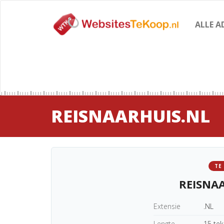
ALLE A
REISNAARHUIS.NL
TE
REISNA
Extensie
.NL
Lengte
15 te