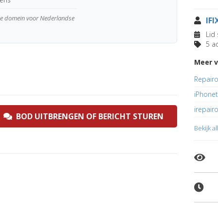
wde domein voor Nederlandse
IF
Lid 
5 ad
Meer v
Repairo
iPhonet
irepair
BOD UITBRENGEN OF BERICHT STUREN
Bekijk a