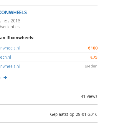
IXONWHEELS
sinds 2016
vertenties
an Ifixonwheels:
nwheels.nl
€100
ech.nl
€75
onwheels.nl
Bieden
lle
41 Views
Geplaatst op 28-01-2016