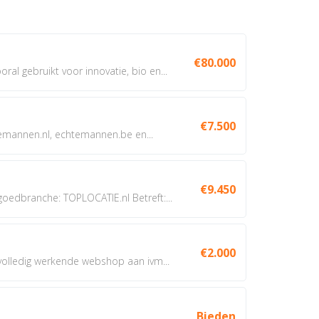
€80.000
oral gebruikt voor innovatie, bio en...
€7.500
annen.nl, echtemannen.be en...
€9.450
dbranche: TOPLOCATIE.nl Betreft:...
€2.000
 volledig werkende webshop aan ivm...
Bieden