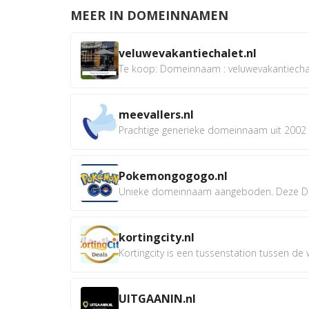
MEER IN DOMEINNAMEN
veluwevakantiechalet.nl
Te koop: Domeinnaam : veluwevakantiechale
meevallers.nl
Prachtige generieke domeinnaam uit 2002 e
Pokemongogogo.nl
Unieke domeinnaam aangeboden. Deze D
kortingcity.nl
Kortingcity is een tussenstation tussen de wi
UITGAANIN.nl