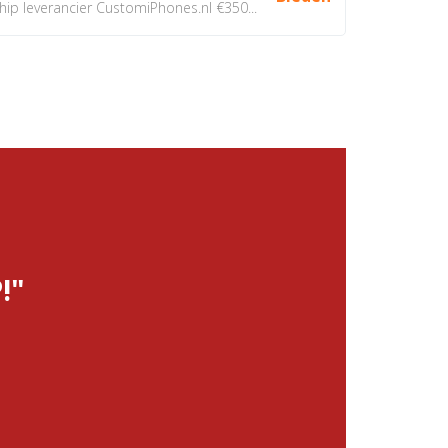
 leverancier CustomiPhones.nl €350...
!"