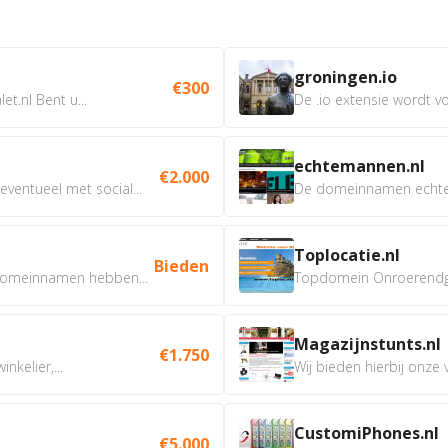
groningen.io
€300
t.nl Bent u...
De .io extensie wordt vo
echtemannen.nl
€2.000
ventueel met social...
De domeinnamen echtem
Toplocatie.nl
Bieden
omeinnamen hebben...
Topdomein Onroerendgoe
Magazijnstunts.nl
€1.750
nkelier,...
Wij bieden hierbij onze
CustomiPhones.nl
€5.000