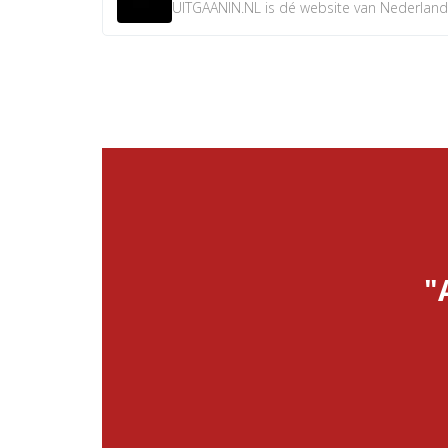
UITGAANIN.NL is dé website van Nederland w
"