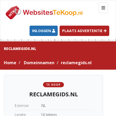
T
o
g
g
l
INLOGGEN
PLAATS ADVERTENTIE
e
n
a
RECLAMEGIDS.NL
v
i
Home
Domeinnamen
reclamegids.nl
g
a
t
i
TE KOOP
o
RECLAMEGIDS.NL
n
Extensie
.NL
Lengte
14 tekens