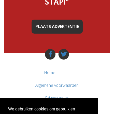
STAP!"
PLAATS ADVERTENTIE
Home
Algemene voorwaarden
Privacy policy
We gebruiken cookies om gebruik en
Contact / Support