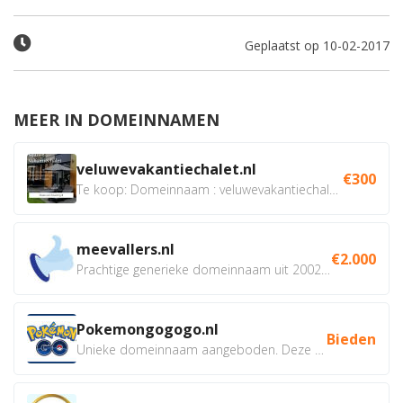
Geplaatst op 10-02-2017
MEER IN DOMEINNAMEN
veluwevakantiechalet.nl
€300
Te koop: Domeinnaam : veluwevakantiechalet.nl Bent u...
meevallers.nl
€2.000
Prachtige generieke domeinnaam uit 2002 eventueel met social...
Pokemongogogo.nl
Bieden
Unieke domeinnaam aangeboden. Deze Domeinnamen hebben...