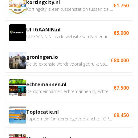
kortingcity.nl
€1.750
Kortingcity is een tussenstation tussen de winkelier,...
UITGAANIN.nl
€5.000
UITGAANIN.NL is dé website van Nederland waarop jij...
groningen.io
€80.000
De .io extensie wordt vooral gebruikt voor innovatie, bio en...
echtemannen.nl
€7.500
De domeinnamen echtemannen.nl, echtemannen.be en...
Toplocatie.nl
€9.450
Topdomein Onroerendgoedbranche: TOPLOCATIE.nl Betreft:...