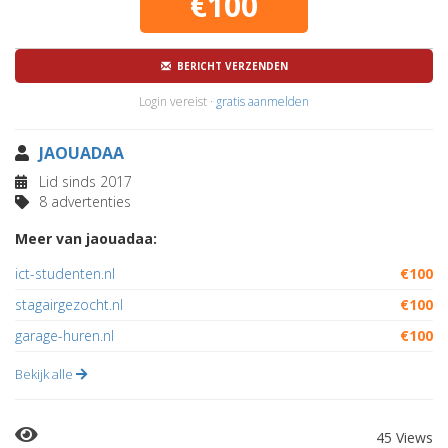
€100
BERICHT VERZENDEN
Login vereist ·
gratis aanmelden
JAOUADAA
Lid sinds 2017
8 advertenties
Meer van jaouadaa:
ict-studenten.nl
€100
stagairgezocht.nl
€100
garage-huren.nl
€100
Bekijk alle
45 Views