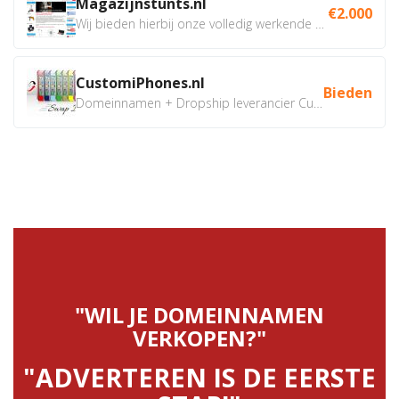
Magazijnstunts.nl
€2.000
Wij bieden hierbij onze volledig werkende webshop aan ivm...
CustomiPhones.nl
Bieden
Domeinnamen + Dropship leverancier CustomiPhones.nl €350...
"WIL JE DOMEINNAMEN
VERKOPEN?"
"ADVERTEREN IS DE EERSTE