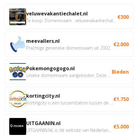
veluwevakantiechalet.nl
€300
Te koop: Domeinnaam : veluwevakantiechalet.nl Bent u...
meevallers.nl
€2.000
Prachtige generieke domeinnaam uit 2002 eventueel met social...
Pokemongogogo.nl
Bieden
Unieke domeinnaam aangeboden. Deze Domeinnamen hebben...
kortingcity.nl
€1.750
Kortingcity is een tussenstation tussen de winkelier,...
UITGAANIN.nl
€5.000
UITGAANIN.NL is dé website van Nederland waarop jij...