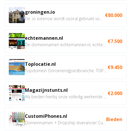
groningen.io
€80.000
De .io extensie wordt vooral gebruikt voor innovatie, bio en...
echtemannen.nl
€7.500
De domeinnamen echtemannen.nl, echtemannen.be en...
Toplocatie.nl
€9.450
Topdomein Onroerendgoedbranche: TOPLOCATIE.nl Betreft:...
Magazijnstunts.nl
€2.000
Wij bieden hierbij onze volledig werkende webshop aan ivm...
CustomiPhones.nl
Bieden
Domeinnamen + Dropship leverancier CustomiPhones.nl €350...