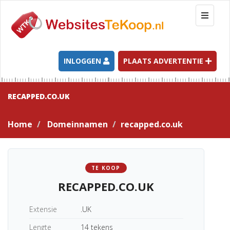
T
o
g
g
l
INLOGGEN
PLAATS ADVERTENTIE
e
n
a
RECAPPED.CO.UK
v
i
Home
Domeinnamen
recapped.co.uk
g
a
t
i
TE KOOP
o
RECAPPED.CO.UK
n
Extensie
.UK
Lengte
14 tekens