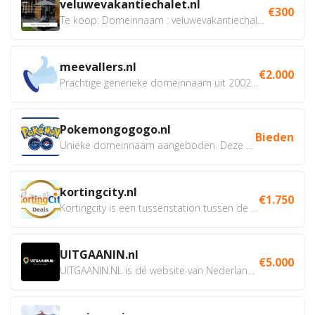
veluwevakantiechalet.nl
€300
Te koop: Domeinnaam : veluwevakantiechalet.nl Bent u...
meevallers.nl
€2.000
Prachtige generieke domeinnaam uit 2002 eventueel met social...
Pokemongogogo.nl
Bieden
Unieke domeinnaam aangeboden. Deze Domeinnamen hebben...
kortingcity.nl
€1.750
Kortingcity is een tussenstation tussen de winkelier,...
UITGAANIN.nl
€5.000
UITGAANIN.NL is dé website van Nederland waarop jij...