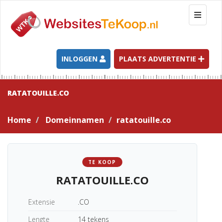
T
o
g
g
l
INLOGGEN
PLAATS ADVERTENTIE
e
n
a
RATATOUILLE.CO
v
i
Home
Domeinnamen
ratatouille.co
g
a
t
i
TE KOOP
o
RATATOUILLE.CO
n
Extensie
.CO
Lengte
14 tekens