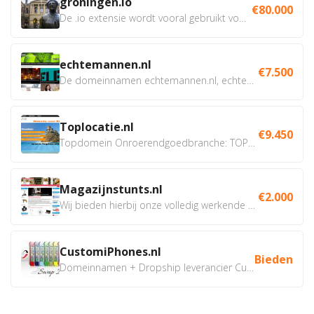
groningen.io
€80.000
De .io extensie wordt vooral gebruikt voor innovatie, bio en...
echtemannen.nl
€7.500
De domeinnamen echtemannen.nl, echtemannen.be en...
Toplocatie.nl
€9.450
Topdomein Onroerendgoedbranche: TOPLOCATIE.nl Betreft:...
Magazijnstunts.nl
€2.000
Wij bieden hierbij onze volledig werkende webshop aan ivm...
CustomiPhones.nl
Bieden
Domeinnamen + Dropship leverancier CustomiPhones.nl €350...