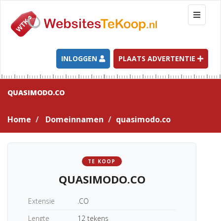
T
o
g
g
l
INLOGGEN
PLAATS ADVERTENTIE
e
n
a
QUASIMODO.CO
v
i
Home
Domeinnamen
quasimodo.co
g
a
t
i
TE KOOP
o
QUASIMODO.CO
n
Extensie
.CO
Lengte
12 tekens