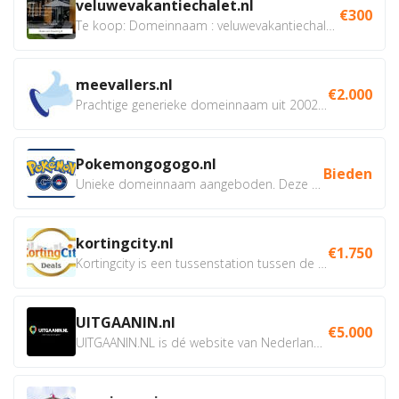
veluwevakantiechalet.nl
€300
Te koop: Domeinnaam : veluwevakantiechalet.nl Bent u...
meevallers.nl
€2.000
Prachtige generieke domeinnaam uit 2002 eventueel met social...
Pokemongogogo.nl
Bieden
Unieke domeinnaam aangeboden. Deze Domeinnamen hebben...
kortingcity.nl
€1.750
Kortingcity is een tussenstation tussen de winkelier,...
UITGAANIN.nl
€5.000
UITGAANIN.NL is dé website van Nederland waarop jij...