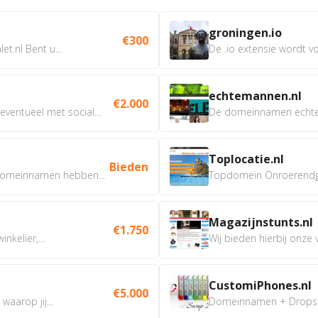
groningen.io
€300
t.nl Bent u...
De .io extensie wordt vo
echtemannen.nl
€2.000
ventueel met social...
De domeinnamen echtem
Toplocatie.nl
Bieden
omeinnamen hebben...
Topdomein Onroerendgoe
Magazijnstunts.nl
€1.750
nkelier,...
Wij bieden hierbij onze
CustomiPhones.nl
€5.000
aarop jij...
Domeinnamen + Dropship