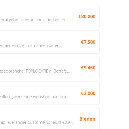
€80.000
oral gebruikt voor innovatie, bio en...
€7.500
annen.nl, echtemannen.be en...
€9.450
dbranche: TOPLOCATIE.nl Betreft:...
€2.000
 volledig werkende webshop aan ivm...
Bieden
 leverancier CustomiPhones.nl €350...