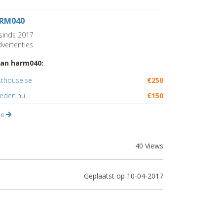
RM040
sinds 2017
vertenties
an harm040:
sthouse.se
€250
eden.nu
€150
lle
40 Views
Geplaatst op 10-04-2017