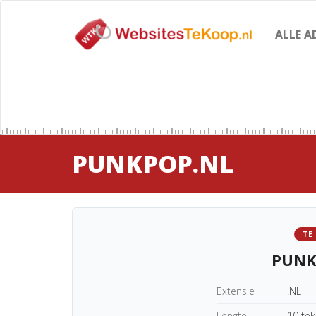
ALLE A
PUNKPOP.NL
TE
PUNK
Extensie
.NL
Lengte
10 te