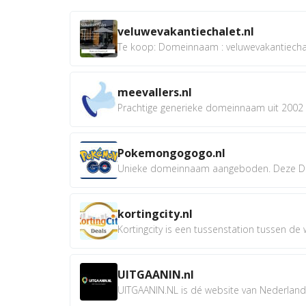
veluwevakantiechalet.nl
Te koop: Domeinnaam : veluwevakantiechale
meevallers.nl
Prachtige generieke domeinnaam uit 2002 e
Pokemongogogo.nl
Unieke domeinnaam aangeboden. Deze D
kortingcity.nl
Kortingcity is een tussenstation tussen de wi
UITGAANIN.nl
UITGAANIN.NL is dé website van Nederland w