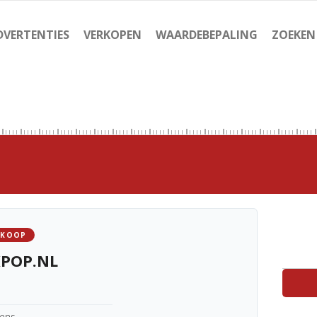
DVERTENTIES
VERKOPEN
WAARDEBEPALING
ZOEKEN
 KOOP
POP.NL
kens