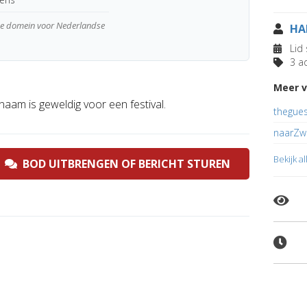
wde domein voor Nederlandse
HA
Lid 
3 ad
Meer v
naam is geweldig voor een festival.
thegue
naarZw
Bekijk a
BOD UITBRENGEN OF BERICHT STUREN