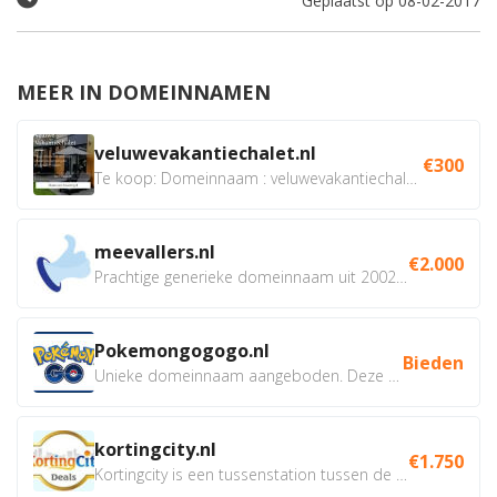
Geplaatst op 08-02-2017
MEER IN DOMEINNAMEN
veluwevakantiechalet.nl
€300
Te koop: Domeinnaam : veluwevakantiechalet.nl Bent u...
meevallers.nl
€2.000
Prachtige generieke domeinnaam uit 2002 eventueel met social...
Pokemongogogo.nl
Bieden
Unieke domeinnaam aangeboden. Deze Domeinnamen hebben...
kortingcity.nl
€1.750
Kortingcity is een tussenstation tussen de winkelier,...