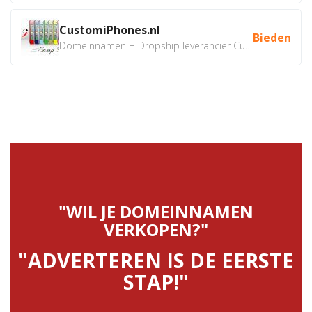
CustomiPhones.nl
Bieden
Domeinnamen + Dropship leverancier CustomiPhones.nl €350...
"WIL JE DOMEINNAMEN
VERKOPEN?"
"ADVERTEREN IS DE EERSTE
STAP!"