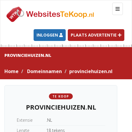
T
o
g
g
l
INLOGGEN
PLAATS ADVERTENTIE
e
n
a
PROVINCIEHUIZEN.NL
v
i
Home
Domeinnamen
provinciehuizen.nl
g
a
t
i
TE KOOP
o
PROVINCIEHUIZEN.NL
n
Extensie
.NL
Lengte
18 tekens