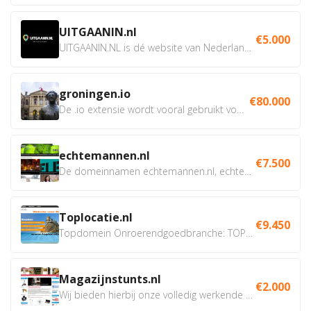
UITGAANIN.nl
€5.000
UITGAANIN.NL is dé website van Nederland waarop jij...
groningen.io
€80.000
De .io extensie wordt vooral gebruikt voor innovatie, bio en...
echtemannen.nl
€7.500
De domeinnamen echtemannen.nl, echtemannen.be en...
Toplocatie.nl
€9.450
Topdomein Onroerendgoedbranche: TOPLOCATIE.nl Betreft:...
Magazijnstunts.nl
€2.000
Wij bieden hierbij onze volledig werkende webshop aan ivm...