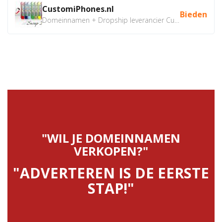
CustomiPhones.nl
Bieden
Domeinnamen + Dropship leverancier CustomiPhones.nl €350...
"WIL JE DOMEINNAMEN
VERKOPEN?"
"ADVERTEREN IS DE EERSTE
STAP!"