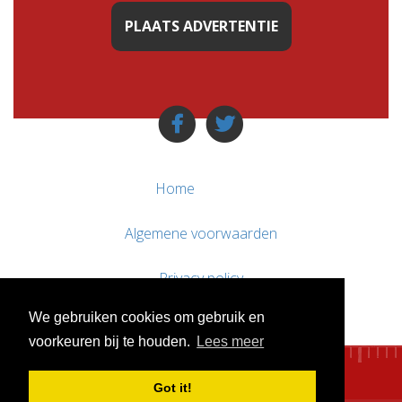
PLAATS ADVERTENTIE
Home
Algemene voorwaarden
Privacy policy
We gebruiken cookies om gebruik en
Contact / Support
voorkeuren bij te houden.
Lees meer
Got it!