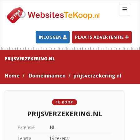
T
o
g
g
l
INLOGGEN
PLAATS ADVERTENTIE
e
n
a
PRIJSVERZEKERING.NL
v
i
Home
Domeinnamen
prijsverzekering.nl
g
a
t
i
TE KOOP
o
PRIJSVERZEKERING.NL
n
Extensie
.NL
Lengte
19 tekens