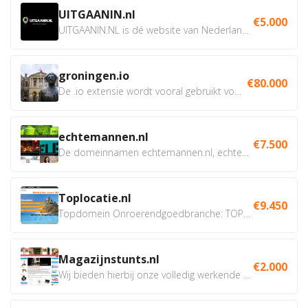
UITGAANIN.nl
€5.000
UITGAANIN.NL is dé website van Nederland waarop jij...
groningen.io
€80.000
De .io extensie wordt vooral gebruikt voor innovatie, bio en...
echtemannen.nl
€7.500
De domeinnamen echtemannen.nl, echtemannen.be en...
Toplocatie.nl
€9.450
Topdomein Onroerendgoedbranche: TOPLOCATIE.nl Betreft:...
Magazijnstunts.nl
€2.000
Wij bieden hierbij onze volledig werkende webshop aan ivm...