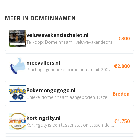
MEER IN DOMEINNAMEN
veluwevakantiechalet.nl
€300
Te koop: Domeinnaam : veluwevakantiechalet.nl Bent u...
meevallers.nl
€2.000
Prachtige generieke domeinnaam uit 2002 eventueel met social...
Pokemongogogo.nl
Bieden
Unieke domeinnaam aangeboden. Deze Domeinnamen hebben...
kortingcity.nl
€1.750
Kortingcity is een tussenstation tussen de winkelier,...