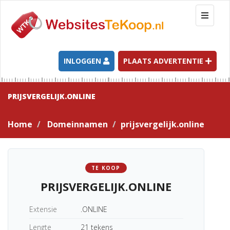
T
o
g
g
l
INLOGGEN
PLAATS ADVERTENTIE
e
n
a
PRIJSVERGELIJK.ONLINE
v
i
Home
Domeinnamen
prijsvergelijk.online
g
a
t
i
TE KOOP
o
PRIJSVERGELIJK.ONLINE
n
Extensie
.ONLINE
Lengte
21 tekens