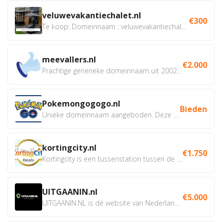
veluwevakantiechalet.nl
€300
Te koop: Domeinnaam : veluwevakantiechalet.nl Bent u...
meevallers.nl
€2.000
Prachtige generieke domeinnaam uit 2002 eventueel met social...
Pokemongogogo.nl
Bieden
Unieke domeinnaam aangeboden. Deze Domeinnamen hebben...
kortingcity.nl
€1.750
Kortingcity is een tussenstation tussen de winkelier,...
UITGAANIN.nl
€5.000
UITGAANIN.NL is dé website van Nederland waarop jij...