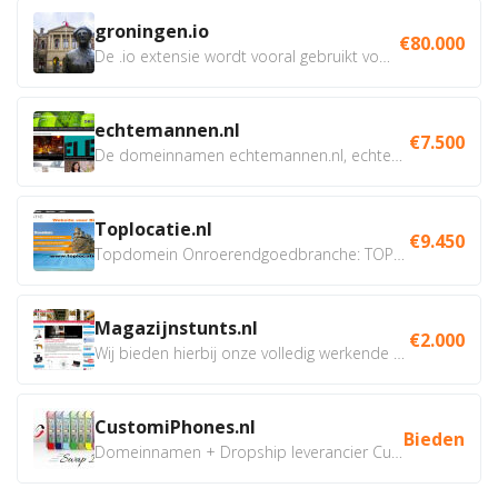
groningen.io
€80.000
De .io extensie wordt vooral gebruikt voor innovatie, bio en...
echtemannen.nl
€7.500
De domeinnamen echtemannen.nl, echtemannen.be en...
Toplocatie.nl
€9.450
Topdomein Onroerendgoedbranche: TOPLOCATIE.nl Betreft:...
Magazijnstunts.nl
€2.000
Wij bieden hierbij onze volledig werkende webshop aan ivm...
CustomiPhones.nl
Bieden
Domeinnamen + Dropship leverancier CustomiPhones.nl €350...